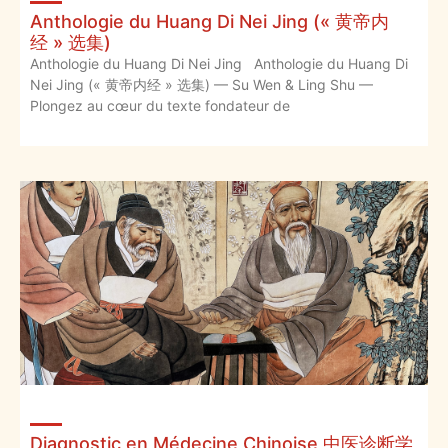
Anthologie du Huang Di Nei Jing (« 黄帝内
经 » 选集)
Anthologie du Huang Di Nei Jing Anthologie du Huang Di
Nei Jing (« 黄帝内经 » 选集) — Su Wen & Ling Shu —
Plongez au cœur du texte fondateur de
Diagnostic en Médecine Chinoise 中医诊断学