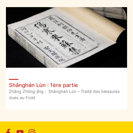
Shānghán Lùn : 1ère partie
Zhāng Zhòng-jǐng : Shānghán Lùn – Traité des blessures
dues au Froid