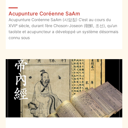
Acupunture Coréenne SaAm
Acupunture Coréenne SaAm (사암침) C’est au cours du
XVIIᵉ siècle, durant l’ère Choson-Joseon (朝鮮, 조선), qu’un
taoïste et acupuncteur a développé un système désormais
connu sous