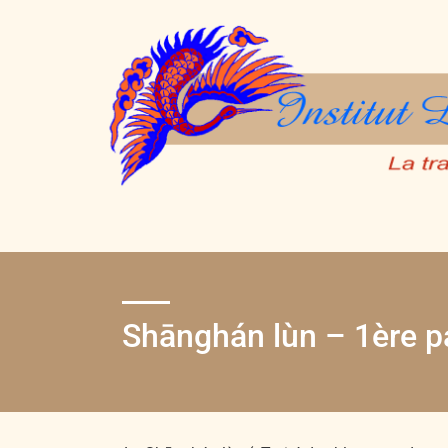
Shānghán lùn – 1ère p