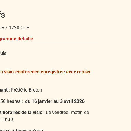
fs
UR / 1720 CHF
gramme détaillé
uis
n visio-conférence enregistrée
avec replay
nant
:
Frédéric Breton
50 heures :
du 16 janvier au 3 avril 2026
t horaires de la visio
: Le vendredi matin de
 11h30
isio-conférence Zoom