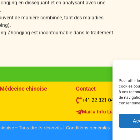
hongjing en disséquant et en analysant avec une
.
 souvent de manière combinée, tant des maladies
ing).
ang Zhongjing est incontournable dans le traitement
Pour offrir 
cookies pour
e Médecine chinoise
Contact
à ces techn
de navigatio
+41 22 321 04 48
consentement
Mail à Info Liang Shen
Ac
noise – Tous droits réservés | Conditions générales |
Protection 