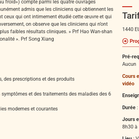
au froid») compte parmi les quatre ouvrages
munément admis que les cliniciens qui obtiennent les
Tari
ont ceux qui ont intimement étudié cette œuvre et qui
Inversement, on observe que les cliniciens qui n’ont
1440 E
plus faibles résultats cliniques. » Prf Hao Wan-shan
onalité ». Prf Song Xiang
Pro
Pré-req
Aucun
Cours e
 des prescriptions et des produits
vidéo
es symptômes et des traitements des maladies des 6
Enseig
Durée
:
dies modernes et courantes
Jours e
8h30 à
Lieu
:
V