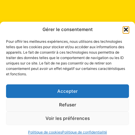
Gérer le consentement
Contact
+41 22 321 04 48
Pour offrir les meilleures expériences, nous utilisons des technologies
telles que les cookies pour stocker et/ou accéder aux informations des
Mail à Info Liang Shen
appareils. Le fait de consentir à ces technologies nous permettra de
traiter des données telles que le comportement de navigation ou les ID
uniques sur ce site. Le fait de ne pas consentir ou de retirer son
consentement peut avoir un effet négatif sur certaines caractéristiques
et fonctions.
Accepter
Refuser
Institut Liang Shen de Médecine chinoise
Voir les préférences
Boulevard de la Tour 4
1205 Genève
Politique de cookies
Politique de confidentialité