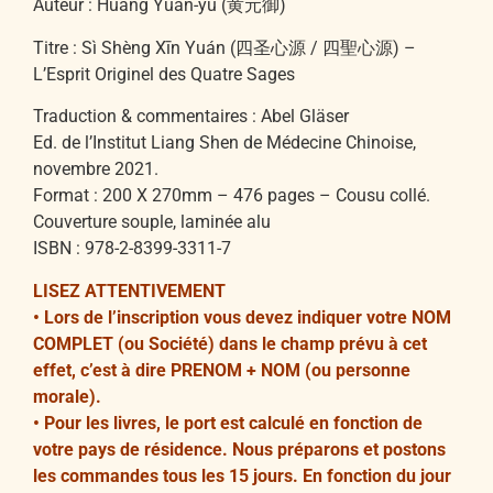
Auteur : Huáng Yuán-yù (黄元御)
Titre : Sì Shèng Xīn Yuán (四圣心源 / 四聖心源) –
L’Esprit Originel des Quatre Sages
Traduction & commentaires : Abel Gläser
Ed. de l’Institut Liang Shen de Médecine Chinoise,
novembre 2021.
Format : 200 X 270mm – 476 pages – Cousu collé.
Couverture souple, laminée alu
ISBN : 978-2-8399-3311-7
LISEZ ATTENTIVEMENT
•⁠ ⁠Lors de l’inscription vous devez indiquer votre NOM
COMPLET (ou Société) dans le champ prévu à cet
effet, c’est à dire PRENOM + NOM (ou personne
morale).
•⁠ ⁠Pour les livres, le port est calculé en fonction de
votre pays de résidence. Nous préparons et postons
les commandes tous les 15 jours. En fonction du jour