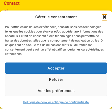
Contact
+41 22 321 04 48
Gérer le consentement
Mail à Info Liang Shen
Pour offrir les meilleures expériences, nous utilisons des technologies
telles que les cookies pour stocker et/ou accéder aux informations des
appareils. Le fait de consentir à ces technologies nous permettra de
traiter des données telles que le comportement de navigation ou les ID
uniques sur ce site. Le fait de ne pas consentir ou de retirer son
consentement peut avoir un effet négatif sur certaines caractéristiques
Institut Liang Shen de Médecine chinoise
et fonctions.
Boulevard de la Tour 4
Accepter
1205 Genève
Refuser
Voir les préférences
Politique de cookies
Politique de confidentialité