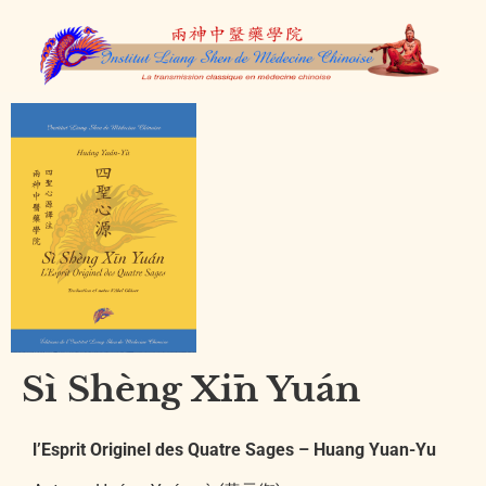
Sì Shèng Xīn Yuán
l’Esprit Originel des Quatre Sages – Huang Yuan-Yu