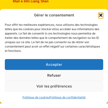
Mail à Info Liang Shen
Gérer le consentement
Pour offrir les meilleures expériences, nous utilisons des technologies
telles que les cookies pour stocker et/ou accéder aux informations des
appareils. Le fait de consentir à ces technologies nous permettra de
traiter des données telles que le comportement de navigation ou les ID
uniques sur ce site. Le fait de ne pas consentir ou de retirer son
Institut Liang Shen de Médecine chinoise
consentement peut avoir un effet négatif sur certaines caractéristiques
et fonctions.
Boulevard de la Tour 4
1205 Genève
Accepter
Refuser
Voir les préférences
Politique de cookies
Politique de confidentialité