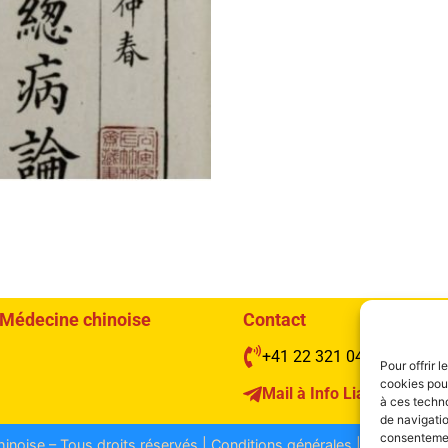
e Médecine chinoise
Contact
+41 22 321 04 48
Pour offrir 
cookies pour
Mail à Info Liang Shen
à ces techn
de navigatio
consentement
noise – Tous droits réservés | Conditions générales |
Protection 