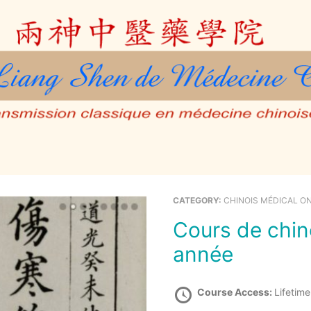
CATEGORY:
CHINOIS MÉDICAL O
Cours de chinois médical Classique – 2ème
année
Course Access:
Lifetime