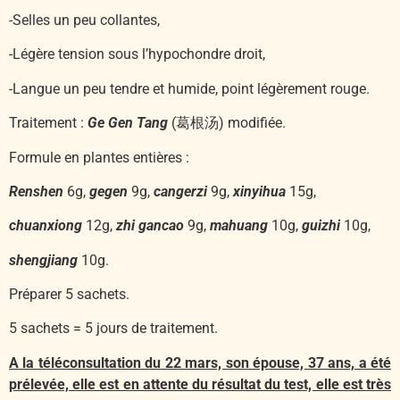
-Selles un peu collantes,
-Légère tension sous l’hypochondre droit,
-Langue un peu tendre et humide, point légèrement rouge.
Traitement :
Ge Gen Tang
(葛根汤) modifiée.
Formule en plantes entières :
Renshen
6g,
gegen
9g,
cangerzi
9g,
xinyihua
15g,
chuanxiong
12g,
zhi gancao
9g,
mahuang
10g,
guizhi
10g,
shengjiang
10g.
Préparer 5 sachets.
5 sachets = 5 jours de traitement.
A la téléconsultation du 22 mars, son épouse, 37 ans, a été
prélevée, elle est en attente du résultat du test, elle est très