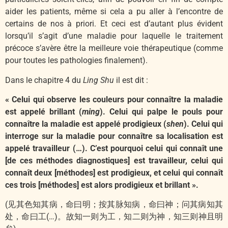
aider les patients, même si cela a pu aller à l’encontre de
certains de nos à priori. Et ceci est d’autant plus évident
lorsqu’il s’agit d’une maladie pour laquelle le traitement
précoce s’avère être la meilleure voie thérapeutique (comme
pour toutes les pathologies finalement).
Dans le chapitre 4 du
Ling Shu
il est dit :
« Celui qui observe les couleurs pour connaître la maladie
est appelé brillant (
ming
). Celui qui palpe le pouls pour
connaître la maladie est appelé prodigieux (
shen
). Celui qui
interroge sur la maladie pour connaître sa localisation est
appelé travailleur (…). C’est pourquoi celui qui connaît une
[de ces méthodes diagnostiques] est travailleur, celui qui
connaît deux [méthodes] est prodigieux, et celui qui connaît
ces trois [méthodes] est alors prodigieux et brillant ».
(见其色知其病，命曰明；按其脉知病，命曰神；问其病知其
处，命曰工(…)。故知一则为工，知二则为神，知三则神且明