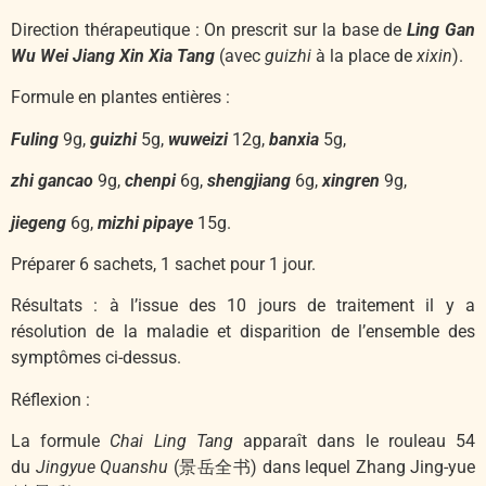
Direction thérapeutique : On prescrit sur la base de
Ling Gan
Wu Wei Jiang Xin Xia Tang
(avec
guizhi
à la place de
xixin
).
Formule en plantes entières :
Fuling
9g,
guizhi
5g,
wuweizi
12g,
banxia
5g,
zhi gancao
9g,
chenpi
6g,
shengjiang
6g,
xingren
9g,
jiegeng
6g,
mizhi pipaye
15g.
Préparer 6 sachets, 1 sachet pour 1 jour.
Résultats : à l’issue des 10 jours de traitement il y a
résolution de la maladie et disparition de l’ensemble des
symptômes ci-dessus.
Réflexion :
La formule
Chai Ling Tang
apparaît dans le rouleau 54
du
Jingyue Quanshu
(景岳全书) dans lequel Zhang Jing-yue