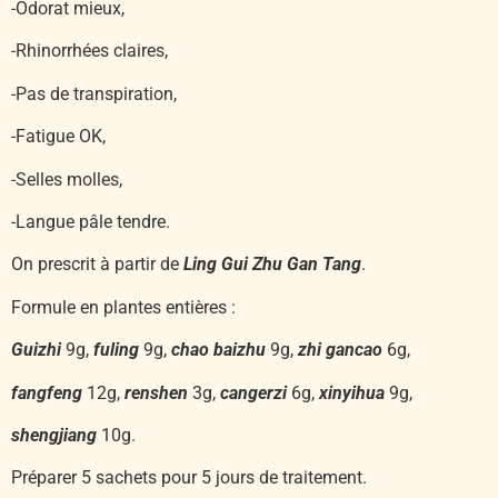
-Odorat mieux,
-Rhinorrhées claires,
-Pas de transpiration,
-Fatigue OK,
-Selles molles,
-Langue pâle tendre.
On prescrit à partir de
Ling Gui Zhu Gan Tang
.
Formule en plantes entières :
Guizhi
9g,
fuling
9g,
chao baizhu
9g,
zhi gancao
6g,
fangfeng
12g,
renshen
3g,
cangerzi
6g,
xinyihua
9g,
shengjiang
10g.
Préparer 5 sachets pour 5 jours de traitement.