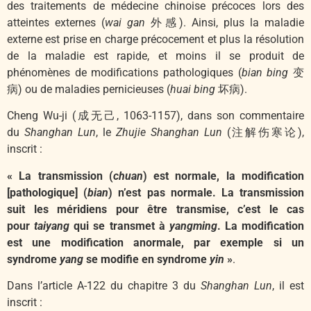
des traitements de médecine chinoise précoces lors des
atteintes externes (
wai gan
外感). Ainsi, plus la maladie
externe est prise en charge précocement et plus la résolution
de la maladie est rapide, et moins il se produit de
phénomènes de modifications pathologiques (
bian bing
变
病) ou de maladies pernicieuses (
huai bing
坏病).
Cheng Wu-ji (成无己, 1063-1157), dans son commentaire
du
Shanghan Lun
, le
Zhujie Shanghan Lun
(注解伤寒论),
inscrit :
« La transmission (
chuan
) est normale, la modification
[pathologique] (
bian
) n’est pas normale. La transmission
suit les méridiens pour être transmise, c’est le cas
pour
taiyang
qui se transmet à
yangming
. La modification
est une modification anormale, par exemple si un
syndrome
yang
se modifie en syndrome
yin
»
.
Dans l’article A-122 du chapitre 3 du
Shanghan Lun
, il est
inscrit :