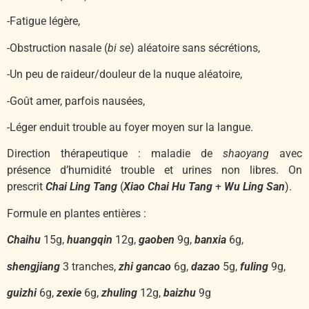
-Fatigue légère,
-Obstruction nasale (
bi se
) aléatoire sans sécrétions,
-Un peu de raideur/douleur de la nuque aléatoire,
-Goût amer, parfois nausées,
-Léger enduit trouble au foyer moyen sur la langue.
Direction thérapeutique : maladie de
shaoyang
avec
présence d’humidité trouble et urines non libres. On
prescrit
Chai Ling Tang
(
Xiao Chai Hu Tang
+
Wu Ling San
).
Formule en plantes entières :
Chaihu
15g,
huangqin
12g,
gaoben
9g,
banxia
6g,
shengjiang
3 tranches,
zhi gancao
6g,
dazao
5g,
fuling
9g,
guizhi
6g,
zexie
6g,
zhuling
12g,
baizhu
9g