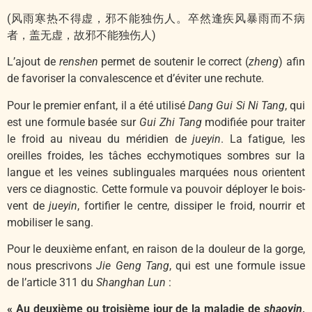
(风雨寒热不得虚，邪不能独伤人。卒然逢疾风暴雨而不病
者，盖无虚，故邪不能独伤人)
L’ajout de
renshen
permet de soutenir le correct (
zheng
) afin
de favoriser la convalescence et d’éviter une rechute.
Pour le premier enfant, il a été utilisé
Dang Gui Si Ni Tang
, qui
est une formule basée sur
Gui Zhi Tang
modifiée pour traiter
le froid au niveau du méridien de
jueyin
. La fatigue, les
oreilles froides, les tâches ecchymotiques sombres sur la
langue et les veines sublinguales marquées nous orientent
vers ce diagnostic. Cette formule va pouvoir déployer le bois-
vent de
jueyin
, fortifier le centre, dissiper le froid, nourrir et
mobiliser le sang.
Pour le deuxième enfant, en raison de la douleur de la gorge,
nous prescrivons
Jie Geng Tang
, qui est une formule issue
de l’article 311 du
Shanghan Lun
:
« Au deuxième ou troisième jour de la maladie de
shaoyin
,