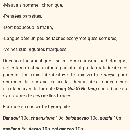
-Mauvais sommeil chronique,
-Pensées parasites,
-Dort beaucoup le matin,
-Langue pâle un peu de taches ecchymotiques sombres,
-Veines sublinguales marquées.
Direction thérapeutique : selon le mécanisme pathologique,
cet enfant n’est sans doute pas atteint par la maladie de ses
parents. On choisit de déployer le bois-vent de
jueyin
pour
renforcer la surface selon la théorie des mouvements
circulaire avec la formule
Dang Gui Si Ni Tang
sur la base du
symptôme clé des oreilles froides.
Formule en concentré hydrophile :
Danggui
10g,
chuanxiong
10g,
baishaoyao
10g,
guizhi
10g,
ganjiang
5g,
dazao
10g,
zhi gancao
10g.