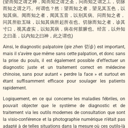
(望而知之谓之神，闻而知之谓之圣，问而知之谓之工，切脉
而知之谓之巧。何谓也？然：望而知之者，望见其五色，以
知其病。闻而知之者，闻其五音，以别其病。问而知之者，
问其所欲五味，以知其病所起所在也。切脉而知之者，诊其
寸口，视其虚实，以知其病，病在何脏腑也。经言，以外知
之曰圣，以内知之曰神，此之谓也)
Ainsi, le diagnostic palpatoire (
qie zhen
切诊) est important,
mais il s’avère que même sans cette palpation, et donc sans
la prise du pouls, il est également possible d’effectuer un
diagnostic juste et un traitement correct en médecine
chinoise, sans pour autant « perdre la face » et surtout en
étant suffisamment efficace pour soulager les patients
rapidement.
Logiquement, en ce qui concerne les maladies fébriles, on
pouvait objecter que le système de diagnostic et de
traitement via les outils modernes de consultation que sont
la visio-conférence et la photographie numérique n’était pas
adapté à de telles situations dans la mesure où ces outils-là