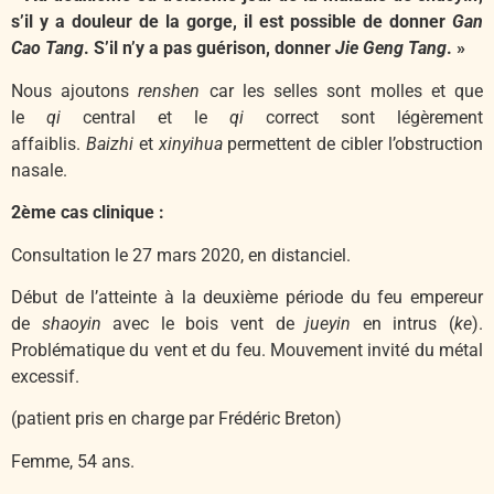
s’il y a douleur de la gorge, il est possible de donner
Gan
Cao Tang
. S’il n’y a pas guérison, donner
Jie Geng Tang
. »
Nous ajoutons
renshen
car les selles sont molles et que
le
qi
central et le
qi
correct sont légèrement
affaiblis.
Baizhi
et
xinyihua
permettent de cibler l’obstruction
nasale.
2ème cas clinique :
Consultation le 27 mars 2020, en distanciel.
Début de l’atteinte à la deuxième période du feu empereur
de
shaoyin
avec le bois vent de
jueyin
en intrus (
ke
).
Problématique du vent et du feu. Mouvement invité du métal
excessif.
(patient pris en charge par Frédéric Breton)
Femme, 54 ans.