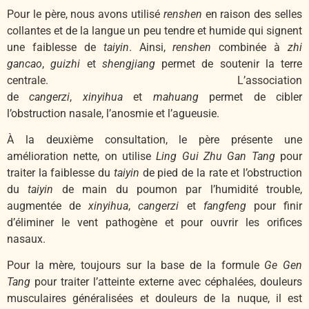
Pour le père, nous avons utilisé
renshen
en raison des selles
collantes et de la langue un peu tendre et humide qui signent
une faiblesse de
taiyin
. Ainsi,
renshen
combinée à
zhi
gancao
,
guizhi
et
shengjiang
permet de soutenir la terre
centrale. L’association
de
cangerzi
,
xinyihua
et
mahuang
permet de cibler
l’obstruction nasale, l’anosmie et l’agueusie.
À la deuxième consultation, le père présente une
amélioration nette, on utilise
Ling Gui Zhu Gan Tang
pour
traiter la faiblesse du
taiyin
de pied de la rate et l’obstruction
du
taiyin
de main du poumon par l’humidité trouble,
augmentée de
xinyihua
,
cangerzi
et
fangfeng
pour finir
d’éliminer le vent pathogène et pour ouvrir les orifices
nasaux.
Pour la mère, toujours sur la base de la formule
Ge Gen
Tang
pour traiter l’atteinte externe avec céphalées, douleurs
musculaires généralisées et douleurs de la nuque, il est