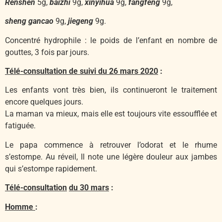
Renshen
5g,
baizhi
9g,
xinyihua
9g,
fangfeng
9g,
sheng gancao
9g,
jiegeng
9g.
Concentré hydrophile : le poids de l’enfant en nombre de
gouttes, 3 fois par jours.
Télé-consultation de suivi du 26 mars 2020
:
Les enfants vont très bien, ils continueront le traitement
encore quelques jours.
La maman va mieux, mais elle est toujours vite essoufflée et
fatiguée.
Le papa commence à retrouver l’odorat et le rhume
s’estompe. Au réveil, Il note une légère douleur aux jambes
qui s’estompe rapidement.
Télé-consultation
du 30 mars
:
Homme
: