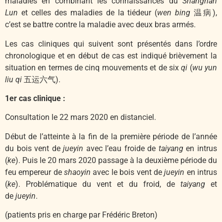
maladies en combinant les connaissances du
Shanghan
Lun
et celles des maladies de la tiédeur (
wen bing
温病),
c’est se battre contre la maladie avec deux bras armés.
Les cas cliniques qui suivent sont présentés dans l’ordre
chronologique et en début de cas est indiqué brièvement la
situation en termes de cinq mouvements et de six
qi
(
wu yun
liu qi
五运六气).
1er cas clinique :
Consultation le 22 mars 2020 en distanciel.
Début de l’atteinte à la fin de la première période de l’année
du bois vent de
jueyin
avec l’eau froide de
taiyang
en intrus
(
ke
). Puis le 20 mars 2020 passage à la deuxième période du
feu empereur de
shaoyin
avec le bois vent de
jueyin
en intrus
(
ke
). Problématique du vent et du froid, de
taiyang
et
de
jueyin
.
(patients pris en charge par Frédéric Breton)