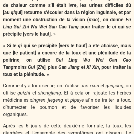
de chaleur comme s’il était ivre, les urines difficiles dû
[au
qi
qui] retourne s’écouler dans la région inguinale, et par
moment une obstruction de la vision (
mao
), on donne
Fu
Ling Gui Zhi Wu Wei Gan Cao Tang
pour traiter le
qi
qui se
précipite [vers le haut]. »
« Si le
qi
qui se précipite [vers le haut] a été abaissé, mais
que [le patient] a encore de la toux et une plénitude de la
poitrine, on utilise
Gui Ling Wu Wei Gan Cao
Tang
moins
Gui
[
Zhi
], plus
Gan Jiang
et
Xi Xin
, pour traiter la
toux et la plénitude. »
Comme il y a toux sèche, on n’utilise pas
xixin
et
ganjiang
, on
utilise
guizhi
et
shengjiang
. Et à cela on rajoute les herbes
médicinales
xingren
,
jiegeng
et
pipaye
afin de traiter la toux,
d’humecter le poumon et de favoriser les liquides
organiques.
Après les 6 jours de cette deuxième formule, la toux, les
diarrhées et l’ensemble des symptômes ont disparu. Le