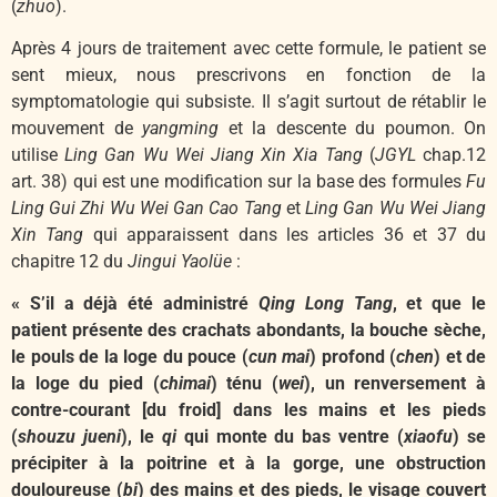
(
zhuo
).
Après 4 jours de traitement avec cette formule, le patient se
sent mieux, nous prescrivons en fonction de la
symptomatologie qui subsiste. Il s’agit surtout de rétablir le
mouvement de
yangming
et la descente du poumon. On
utilise
Ling Gan Wu Wei Jiang Xin Xia Tang
(
JGYL
chap.12
art. 38) qui est une modification sur la base des formules
Fu
Ling Gui Zhi Wu Wei Gan Cao Tang
et
Ling Gan Wu Wei Jiang
Xin Tang
qui apparaissent dans les articles 36 et 37 du
chapitre 12 du
Jingui Yaolüe
:
« S’il a déjà été administré
Qing Long Tang
, et que le
patient présente des crachats abondants, la bouche sèche,
le pouls de la loge du pouce (
cun mai
) profond (
chen
) et de
la loge du pied (
chimai
) ténu (
wei
), un renversement à
contre-courant [du froid] dans les mains et les pieds
(
shouzu jueni
), le
qi
qui monte du bas ventre (
xiaofu
) se
précipiter à la poitrine et à la gorge, une obstruction
douloureuse (
bi
) des mains et des pieds, le visage couvert