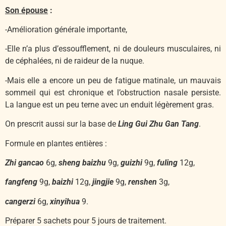
Son épouse
:
-Amélioration générale importante,
-Elle n’a plus d’essoufflement, ni de douleurs musculaires, ni
de céphalées, ni de raideur de la nuque.
-Mais elle a encore un peu de fatigue matinale, un mauvais
sommeil qui est chronique et l’obstruction nasale persiste.
La langue est un peu terne avec un enduit légèrement gras.
On prescrit aussi sur la base de
Ling Gui Zhu Gan Tang
.
Formule en plantes entières :
Zhi gancao
6g,
sheng baizhu
9g,
guizhi
9g,
fuling
12g,
fangfeng
9g,
baizhi
12g,
jingjie
9g,
renshen
3g,
cangerzi
6g,
xinyihua
9.
Préparer 5 sachets pour 5 jours de traitement.