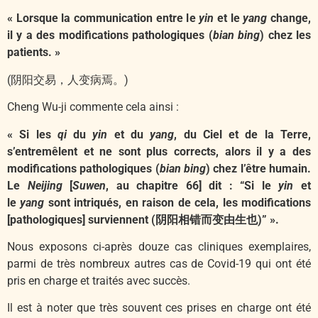
« Lorsque la communication entre le
yin
et le
yang
change,
il y a des modifications pathologiques (
bian bing
) chez les
patients. »
(阴阳交易，人变病焉。)
Cheng Wu-ji commente cela ainsi :
« Si les
qi
du
yin
et du
yang
, du Ciel et de la Terre,
s’entremêlent et ne sont plus corrects, alors il y a des
modifications pathologiques (
bian bing
) chez l’être humain.
Le
Neijing
[
Suwen
, au chapitre 66] dit : “Si le
yin
et
le
yang
sont intriqués, en raison de cela, les modifications
[pathologiques] surviennent (阴阳相错而变由生也)” ».
Nous exposons ci-après douze cas cliniques exemplaires,
parmi de très nombreux autres cas de Covid-19 qui ont été
pris en charge et traités avec succès.
Il est à noter que très souvent ces prises en charge ont été