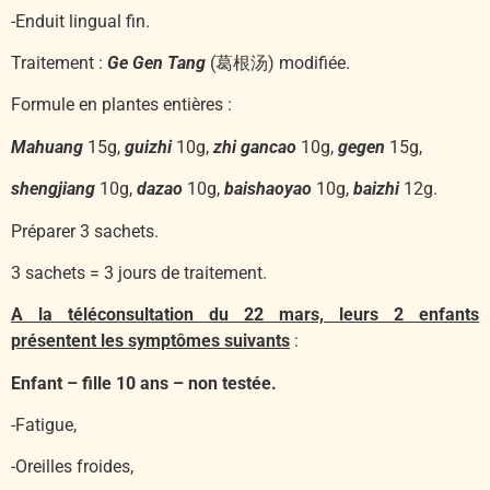
-Enduit lingual fin.
Traitement :
Ge Gen Tang
(葛根汤) modifiée.
Formule en plantes entières :
Mahuang
15g,
guizhi
10g,
zhi gancao
10g,
gegen
15g,
shengjiang
10g,
dazao
10g,
baishaoyao
10g,
baizhi
12g.
Préparer 3 sachets.
3 sachets = 3 jours de traitement.
A la téléconsultation du 22 mars, leurs 2 enfants
présentent les symptômes suivants
:
Enfant – fille 10 ans – non testée.
-Fatigue,
-Oreilles froides,