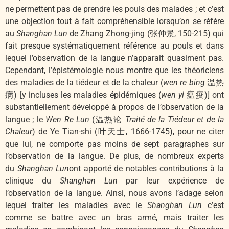
ne permettent pas de prendre les pouls des malades ; et c’est
une objection tout à fait compréhensible lorsqu’on se réfère
au
Shanghan Lun
de Zhang Zhong-jing (张仲景, 150-215) qui
fait presque systématiquement référence au pouls et dans
lequel l’observation de la langue n’apparait quasiment pas.
Cependant, l’épistémologie nous montre que les théoriciens
des maladies de la tiédeur et de la chaleur (
wen re bing
温热
病) [y incluses les maladies épidémiques (
wen yi
瘟疫)] ont
substantiellement développé à propos de l’observation de la
langue ; le
Wen Re Lun
(温热论
Traité de la Tiédeur et de la
Chaleur
) de Ye Tian-shi (叶天士, 1666-1745), pour ne citer
que lui, ne comporte pas moins de sept paragraphes sur
l’observation de la langue. De plus, de nombreux experts
du
Shanghan Lun
ont apporté de notables contributions à la
clinique du
Shanghan Lun
par leur expérience de
l’observation de la langue. Ainsi, nous avons l’adage selon
lequel traiter les maladies avec le
Shanghan Lun
c’est
comme se battre avec un bras armé, mais traiter les