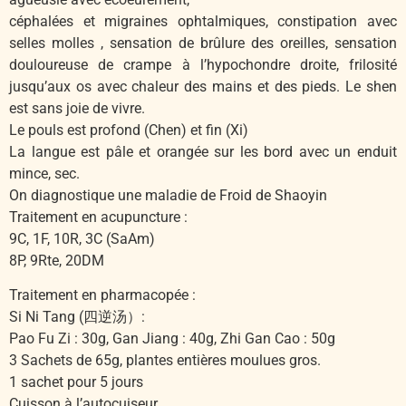
céphalées et migraines ophtalmiques, constipation avec
selles molles , sensation de brûlure des oreilles, sensation
douloureuse de crampe à l’hypochondre droite, frilosité
jusqu’aux os avec chaleur des mains et des pieds. Le shen
est sans joie de vivre.
Le pouls est profond (Chen) et fin (Xi)
La langue est pâle et orangée sur les bord avec un enduit
mince, sec.
On diagnostique une maladie de Froid de Shaoyin
Traitement en acupuncture :
9C, 1F, 10R, 3C (SaAm)
8P, 9Rte, 20DM
Traitement en pharmacopée :
Si Ni Tang (四逆汤）:
Pao Fu Zi : 30g, Gan Jiang : 40g, Zhi Gan Cao : 50g
3 Sachets de 65g, plantes entières moulues gros.
1 sachet pour 5 jours
Cuisson à l’autocuiseur