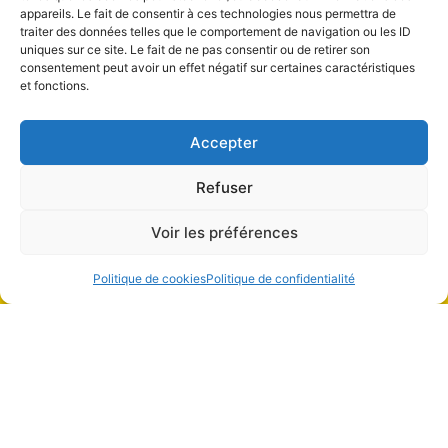
Institut Liang Shen de Médecine chinoise
appareils. Le fait de consentir à ces technologies nous permettra de
traiter des données telles que le comportement de navigation ou les ID
Boulevard de la Tour 4
uniques sur ce site. Le fait de ne pas consentir ou de retirer son
consentement peut avoir un effet négatif sur certaines caractéristiques
1205 Genève
et fonctions.
Accepter
Refuser
Voir les préférences
Politique de cookies
Politique de confidentialité
©2025 Institut Liang Shen de Médecine chinoise – Tous droits
réservés | Conditions générales |
Protection des données
|
Politique
de confidentialité