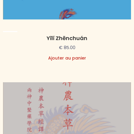
Yīlǐ Zhēnchuán
€
85.00
Ajouter au panier