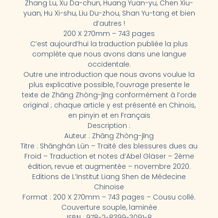
Zhang Lu, Xu Da-chun, Huang Yuan-yu, Chen Xiu-
yuan, Hu Xi-shu, Liu Du-zhou, Shan Yu-tang et bien
d’autres !
200 X 270mm – 743 pages
C’est aujourd’hui la traduction publiée la plus
complète que nous avons dans une langue
occidentale.
Outre une introduction que nous avons voulue la
plus explicative possible, l’ouvrage presente le
texte de Zhāng Zhòng-jǐng conformément à l’orde
original ; chaque article y est présenté en Chinois,
en pinyin et en Français
Description :
Auteur : Zhāng Zhòng-jǐng
Titre : Shānghán Lùn – Traité des blessures dues au
Froid – Traduction et notes d’Abel Gläser – 2ème
édition, revue et augmentée – novembre 2020.
Editions de L’Institut Liang Shen de Médecine
Chinoise
Format : 200 X 270mm – 743 pages – Cousu collé.
Couverture souple, laminée
ISBN : 978-2-8399-3091-8