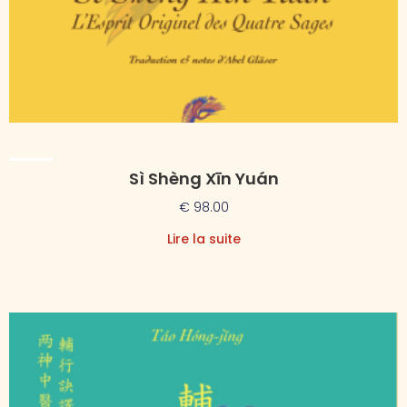
Sì Shèng Xīn Yuán
€
98.00
Lire la suite