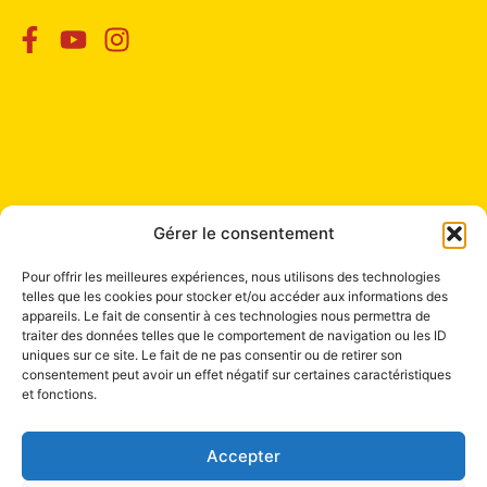
Contact
Gérer le consentement
+41 22 321 04 48
Pour offrir les meilleures expériences, nous utilisons des technologies
Mail à Info Liang Shen
telles que les cookies pour stocker et/ou accéder aux informations des
appareils. Le fait de consentir à ces technologies nous permettra de
traiter des données telles que le comportement de navigation ou les ID
uniques sur ce site. Le fait de ne pas consentir ou de retirer son
consentement peut avoir un effet négatif sur certaines caractéristiques
et fonctions.
Accepter
Institut Liang Shen de Médecine chinoise