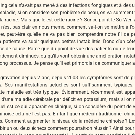
qing cela n’avait pas mené à des infections fongiques et à des u
 maladie, si on considère son problème de peau, on va surement f
la racine. Mais quelle est cette racine ? Sur ce point le Su Wen a
int n’est pas clair en nous même, comment va-t-on se mettre à l’o
r, peut-être qu’elle ne va pas bien comprendre notre fil de p
patiente va subir quelques petites instabilités. Donc d’un côté 
e de cause. Parce que du point de vue des patients ou de leur fa
ement diminués, ou qu’ils vont obtenir une amélioration notable
long processus. Je pense qu’il est primordial de communiquer av
ggravation depuis 2 ans, depuis 2003 les symptômes sont de plu
us. Ses manifestations actuelles sont suffisamment typiques. 
cette maladie est très typique. Évidemment, récemment est app
 d’une maladie cérébrale par déficit en potassium, mais si on 
l est ce qui apparait en clinique, si on considère du point de
noise cela ne l’est pas. En tant que médecin traditionnel chino
rs. Comment augmenter le niveau de la médecine chinoise ? Les
bir un ou deux échecs comment pourrait-on réussir ? Ainsi pour 