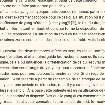
 soutenir le yang pour l’essentiel. À partir de cette condition il 
 pourra nous faire part de son point de vue.
nsuffisance de yang est typique, mais pour de nombreux patients
s, c’est exactement l’opposé pour ce cas-ci. La situation où il y
’insuffisance de yang véritable (zhen yang真阳), le feu du drag
it un feu flottant en haut, et donc se forme la disposition de l
ng] qui se repoussent. La situation du froid en haut est assez bie
ertaines zones soutiennent la présence de ce froid. Mais la 
u niveau des deux membres inférieurs sont en réalité une fa
ifestation, et elle a ainsi guidé les médecins pour qu’ils suiv
ique, cela a pu influencer la différenciation de ce qui est vrai
ifférenciation sous l’angle du yin yang, pour discerner si finale
adie, nous pourrons toujours la rendre simple. Si on regarde à 
iation. Si on regarde à partir de l’ensemble de l’historique de
il y a eu une période de rémission, mais il y a eu une grave rec
lessé le yang qi. À la base cette patiente est en insuffisance de
ouveau consommé et dispersé. Dès que le yang qi est consommé
 mais il faut aussi connaître l’autre aspect de ceci, le m