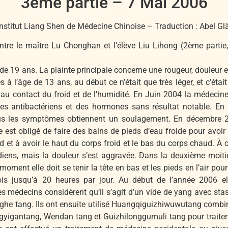
3ème partie – 7 Mai 2006
nstitut Liang Shen de Médecine Chinoise – Traduction : Abel Gl
ntre le maître Lu Chonghan et l’élève Liu Lihong (2ème partie
de 19 ans. La plainte principale concerne une rougeur, douleur e
l’âge de 13 ans, au début ce n’était que très léger, et c’était
u contact du froid et de l’humidité. En Juin 2004 la médecine 
s antibactériens et des hormones sans résultat notable. En Ju
tous les symptômes obtiennent un soulagement. En décembre 
 est obligé de faire des bains de pieds d’eau froide pour avoi
oid et à avoir le haut du corps froid et le bas du corps chaud. À
iens, mais la douleur s’est aggravée. Dans la deuxième moitié
 moment elle doit se tenir la tête en bas et les pieds en l’air 
is jusqu’à 20 heures par jour. Au début de l’année 2006 elle
 médecins considèrent qu’il s’agit d’un vide de yang avec sta
anghe tang. Ils ont ensuite utilisé Huangqiguizhiwuwutang co
gyigantang, Wendan tang et Guizhilonggumuli tang pour traiter 