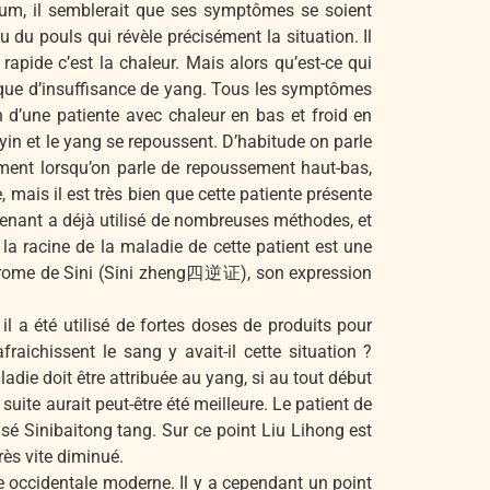
sium, il semblerait que ses symptômes se soient
 du pouls qui révèle précisément la situation. Il
s rapide c’est la chaleur. Mais alors qu’est-ce qui
ypique d’insuffisance de yang. Tous les symptômes
 d’une patiente avec chaleur en bas et froid en
 yin et le yang se repoussent. D’habitude on parle
ement lorsqu’on parle de repoussement haut-bas,
 mais il est très bien que cette patiente présente
tenant a déjà utilisé de nombreuses méthodes, et
la racine de la maladie de cette patient est une
yndrome de Sini (Sini zheng四逆证), son expression
il a été utilisé de fortes doses de produits pour
afraichissent le sang y avait-il cette situation ?
ie doit être attribuée au yang, si au tout début
suite aurait peut-être été meilleure. Le patient de
isé Sinibaitong tang. Sur ce point Liu Lihong est
rès vite diminué.
ine occidentale moderne. Il y a cependant un point