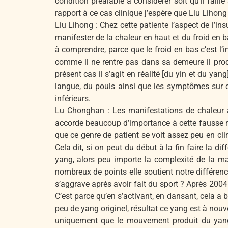
condition préalable à considérer soit qu’il faille
rapport à ce cas clinique j’espère que Liu Lihong
Liu Lihong : Chez cette patiente l’aspect de l’i
manifester de la chaleur en haut et du froid en ba
à comprendre, parce que le froid en bas c’est l
comme il ne rentre pas dans sa demeure il produ
présent cas il s’agit en réalité [du yin et du ya
langue, du pouls ainsi que les symptômes sur c
inférieurs.
Lu Chonghan : Les manifestations de chaleur a
accorde beaucoup d’importance à cette fausse man
que ce genre de patient se voit assez peu en clin
Cela dit, si on peut du début à la fin faire la d
yang, alors peu importe la complexité de la mal
nombreux de points elle soutient notre différenc
s’aggrave après avoir fait du sport ? Après 2004 
C’est parce qu’en s’activant, en dansant, cela a b
peu de yang originel, résultat ce yang est à n
uniquement que le mouvement produit du yang,