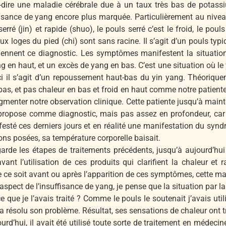
t-à-dire une maladie cérébrale due à un taux très bas de potas
fisance de yang encore plus marquée. Particulièrement au niveau
serré (jin) et rapide (shuo), le pouls serré c’est le froid, le poul
eux loges du pied (chi) sont sans racine. Il s’agit d’un pouls t
iennent ce diagnostic. Les symptômes manifestent la situation
ang en haut, et un excès de yang en bas. C’est une situation où le
ci il s’agit d’un repoussement haut-bas du yin yang. Théoriqu
 bas, et pas chaleur en bas et froid en haut comme notre patiente,
ugmenter notre observation clinique. Cette patiente jusqu’à main
je propose comme diagnostic, mais pas assez en profondeur, car 
ifesté ces derniers jours et en réalité une manifestation du s
ions posées, sa température corporelle baisait.
arde les étapes de traitements précédents, jusqu’à aujourd’hui 
avant l’utilisation de ces produits qui clarifient la chaleur et r
e soit avant ou après l’apparition de ces symptômes, cette malad
’aspect de l’insuffisance de yang, je pense que la situation par la 
que je l’avais traité ? Comme le pouls le soutenait j’avais util
i a résolu son problème. Résultat, ses sensations de chaleur ont t
urd’hui, il avait été utilisé toute sorte de traitement en médec