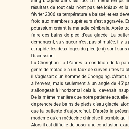
sang bloquée dans les luo. En même temps ils
résultats de tout cela n’ont pas été idéaux et 
février 2006 sa température a baissé, et est de
froid aux membres supérieurs s’est aggravée. En
potassium créant la maladie cérébrale. Après tr
faire des bains de pied d’eau glacée. La patie
démangent, sa vigueur n’est pas stimulée, il y a p
et rapide, les deux loges du pied (chi) sont sans 
Discussion :
Lu Chonghan : « D’après la condition de la patie
genre de maladie a un taux de survenu très faibl
il s’agissait d’un homme de Chongqing, c’était u
à l’envers, mais seulement à un angle de 45°par 
s’allongeait à l’horizontal cela lui devenait insu
De la même manière que notre patiente actuelle, c
de prendre des bains de pieds d’eau glacée, alor
que la patiente d’aujourd’hui. D’après la prése
moderne qu’en médecine chinoise il semble qu’il 
Alors il est difficile de poser une conclusion exa