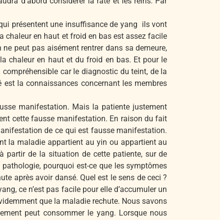
faudra d’abord considérer la rate et les reins. Par
 qui présentent une insuffisance de yang ils vont
 a chaleur en haut et froid en bas est assez facile
on ne peut pas aisément rentrer dans sa demeure,
a chaleur en haut et du froid en bas. Et pour le
n compréhensible car le diagnostic du teint, de la
clé est la connaissances concernant les membres
usse manifestation. Mais la patiente justement
ent cette fausse manifestation. En raison du fait
 manifestation de ce qui est fausse manifestation.
ment la maladie appartient au yin ou appartient au
partir de la situation de cette patiente, sur de
 sa pathologie, pourquoi est-ce que les symptômes
hute après avoir dansé. Quel est le sens de ceci ?
 yang, ce n’est pas facile pour elle d’accumuler un
 évidemment que la maladie rechute. Nous savons
ouvement peut consommer le yang. Lorsque nous