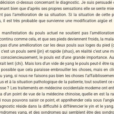
 décision ci-dessus concernant le diagnostic. Je suis persuadé 
intenant bien que d’après ses propres sensations elle se sente mi
t pas l’amélioration de sa situation. Si la situation de cette 
, il est très probable que survienne une modification aigüe e
 manifestation du pouls actuel ne soutient pas l’amélioration 
ontinu comme cela, et que ses pieds deviennent froids, la maladie
it pas d’une amélioration car les deux pouls aux loges du pied (c
’est un pouls serré (jin) et rapide (shuo), en réalité c’est une 
er consciencieusement, le pouls est d’une grande importance. 
ait lent (chi). Mais lors d’un vide de yang le pouls peut-il être 
t possible que cela paraisse embrouiller les choses, mais en clini
 du yang, si nous ne faisons pas bien les choses l’affaiblissem
us et à la situation pathologique de la patiente, tout soutient ce
asse ? Les traitements en médecine occidentale moderne ont entra
a d’un point de vue de la médecine chinoise, quelle en est la r
Si nous pouvons saisir ce point, et appréhender cela sous l’angl
iagnostic réside dans la difficulté à différencier le yin et le yang
 syndromes yang, et des syndromes qui semblent être des synd