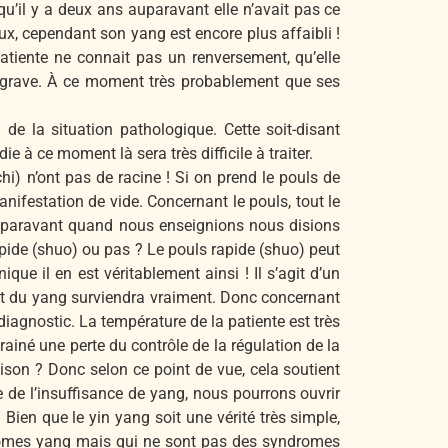
qu’il y a deux ans auparavant elle n’avait pas ce
eux, cependant son yang est encore plus affaibli !
patiente ne connait pas un renversement, qu’elle
t grave. À ce moment très probablement que ses
de la situation pathologique. Cette soit-disant
 à ce moment là sera très difficile à traiter.
hi) n’ont pas de racine ! Si on prend le pouls de
manifestation de vide. Concernant le pouls, tout le
Auparavant quand nous enseignions nous disions
rapide (shuo) ou pas ? Le pouls rapide (shuo) peut
que il en est véritablement ainsi ! Il s’agit d’un
ent du yang surviendra vraiment. Donc concernant
 diagnostic. La température de la patiente est très
iné une perte du contrôle de la régulation de la
aison ? Donc selon ce point de vue, cela soutient
e de l’insuffisance de yang, nous pourrons ouvrir
. Bien que le yin yang soit une vérité très simple,
romes yang mais qui ne sont pas des syndromes