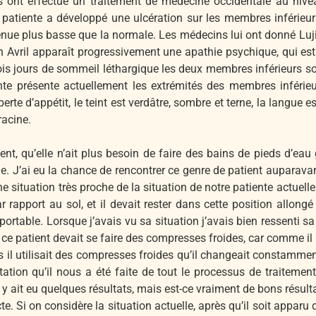
 ont effectué un traitement de médecine occidentale au niv
la patiente a développé une ulcération sur les membres inférieu
venue plus basse que la normale. Les médecins lui ont donné Luj
 Avril apparaît progressivement une apathie psychique, qui est 
ois jours de sommeil léthargique les deux membres inférieurs son
nte présente actuellement les extrémités des membres inférieu
erte d’appétit, le teint est verdâtre, sombre et terne, la langue e
racine.
nt, qu’elle n’ait plus besoin de faire des bains de pieds d’eau
e. J’ai eu la chance de rencontrer ce genre de patient auparava
ne situation très proche de la situation de notre patiente actue
rapport au sol, et il devait rester dans cette position allongé
pportable. Lorsque j’avais vu sa situation j’avais bien ressenti s
e patient devait se faire des compresses froides, car comme il n
s il utilisait des compresses froides qu’il changeait constammen
ntation qu’il nous a été faite de tout le processus de traite
y ait eu quelques résultats, mais est-ce vraiment de bons résult
cte. Si on considère la situation actuelle, après qu’il soit appa