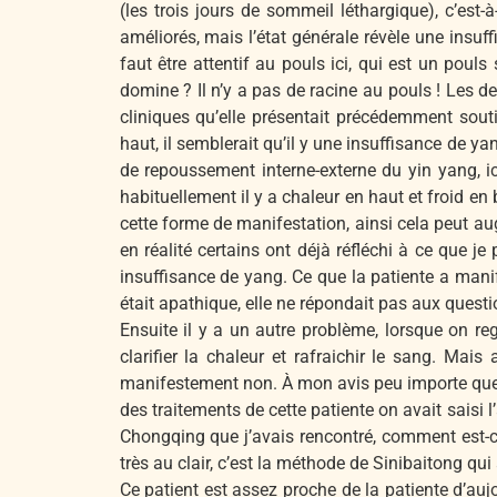
(les trois jours de sommeil léthargique), c’es
améliorés, mais l’état générale révèle une insuf
faut être attentif au pouls ici, qui est un pouls 
domine ? Il n’y a pas de racine au pouls ! Les d
cliniques qu’elle présentait précédemment sout
haut, il semblerait qu’il y une insuffisance de y
de repoussement interne-externe du yin yang, i
habituellement il y a chaleur en haut et froid en
cette forme de manifestation, ainsi cela peut a
en réalité certains ont déjà réfléchi à ce que 
insuffisance de yang. Ce que la patiente a man
était apathique, elle ne répondait pas aux quest
Ensuite il y a un autre problème, lorsque on reg
clarifier la chaleur et rafraichir le sang. Mais 
manifestement non. À mon avis peu importe que c
des traitements de cette patiente on avait saisi l
Chongqing que j’avais rencontré, comment est-ce 
très au clair, c’est la méthode de Sinibaitong qu
Ce patient est assez proche de la patiente d’aujo