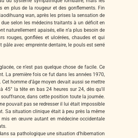
eau du système sympathique lombaire, mais les
rs en plus de la rougeur et des gonflements. Fin
iaodihuang wan, après les prises la sensation de
due selon les médecins traitants à un déficit en
t naturellement apaisés, elle n’a plus besoin de
rs rouges, gonflées et ulcérées, chaudes et qui
st pâle avec empreinte dentaire, le pouls est serré
 glacée, ce n’est pas quelque chose de facile. Ce
nt. La première fois ce fut dans les années 1970,
lle. Cet homme d’âge moyen devait aussi se mettre
 à 45° la tête en bas 24 heures sur 24, dès qu’il
a souffrance, dans cette position toute la journée.
e pouvait pas se redresser il lui était impossible
t. Sa situation clinique était à peu près la même
ment mis en œuvre autant en médecine occidentale
ats.
ru dans sa pathologique une situation d’hibernation