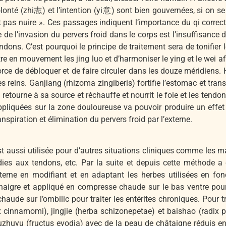
volonté (zhi志) et l’intention (yi意) sont bien gouvernées, si on s
nt pas nuire ». Ces passages indiquent l’importance du qi corre
e de l’invasion du pervers froid dans le corps est l’insuffisanc
dons. C’est pourquoi le principe de traitement sera de tonifier 
e en mouvement les jing luo et d’harmoniser le ying et le wei afi
a force de débloquer et de faire circuler dans les douze méridiens
 reins. Ganjiang (rhizoma zingiberis) fortifie l’estomac et transf
l retourne à sa source et réchauffe et nourrit le foie et les ten
appliquées sur la zone douloureuse va pouvoir produire un effet 
ranspiration et élimination du pervers froid par l’externe.
 aussi utilisée pour d’autres situations cliniques comme les ma
es aux tendons, etc. Par la suite et depuis cette méthode a é
erne en modifiant et en adaptant les herbes utilisées en fon
inaigre et appliqué en compresse chaude sur le bas ventre pou
de sur l’ombilic pour traiter les entérites chroniques. Pour trai
ex cinnamomi), jingjie (herba schizonepetae) et baishao (radi
zhuyu (fructus evodia) avec de la peau de châtaigne réduis e