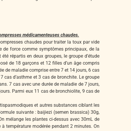
es compresses médicamenteuses chaudes.
compresses chaudes pour traiter la toux par vide
que de force comme symptômes principaux, de la
 été répartis en deux groupes, le groupe d’étude
sé de 18 garçons et 12 filles d’un âge compris
ée de maladie comprise entre 7 et 14 jours, 6 cas
 7 cas d’asthme et 3 cas de bronchite. Le groupe
ans. 7 cas avec une durée de maladie de 7 jours,
ours. Parmi eux 11 cas de bronchiolite, 9 cas de
ntispasmodiques et autres substances ciblant les
ormule suivante : baijiezi (semen brassica) 30g,
g. On mélange les plantes ci-dessus avec 30mL de
ffe à température modérée pendant 2 minutes. On