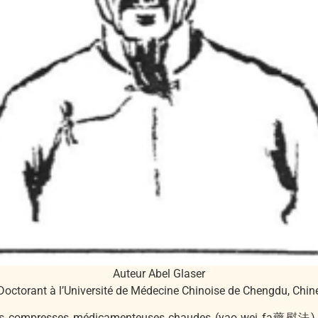
Auteur Abel Glaser
Doctorant à l’Université de Médecine Chinoise de Chengdu, Chin
es compresses médicamenteuses chaudes (yao wei fa藥熨法) telle 