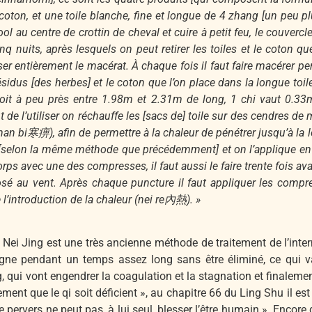
de coton, et une toile blanche, fine et longue de 4 zhang [un peu 
lcool au centre de crottin de cheval et cuire à petit feu, le couverc
cinq nuits, après lesquels on peut retirer les toiles et le coton q
iser entièrement le macérat. À chaque fois il faut faire macérer pe
résidus [des herbes] et le coton que l’on place dans la longue toi
oit à peu près entre 1.98m et 2.31m de long, 1 chi vaut 0.33m
t de l’utiliser on réchauffe les [sacs de] toile sur des cendres 
d (han bi寒痹), afin de permettre à la chaleur de pénétrer jusqu’à la 
fé [selon la même méthode que précédemment] et on l’applique en
orps avec une des compresses, il faut aussi le faire trente fois ava
e exposé au vent. Après chaque puncture il faut appliquer les 
 l’introduction de la chaleur (nei re內熱). »
ei Jing est une très ancienne méthode de traitement de l’intern
stagne pendant un temps assez long sans être éliminé, ce qui
 qui vont engendrer la coagulation et la stagnation et finalement
ent que le qi soit déficient », au chapitre 66 du Ling Shu il est dit
le pervers ne peut pas, à lui seul, blesser l’être humain ». Encor