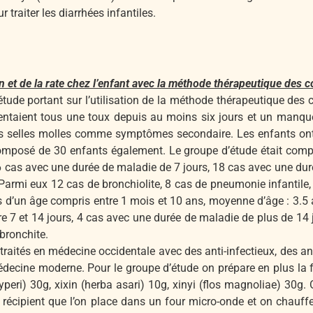
traiter les diarrhées infantiles.
on et de la rate chez l’enfant avec la méthode thérapeutique d
ude portant sur l’utilisation de la méthode thérapeutique des 
résentaient tous une toux depuis au moins six jours et un man
les selles molles comme symptômes secondaire. Les enfants ont
omposé de 30 enfants également. Le groupe d’étude était compo
6 cas avec une durée de maladie de 7 jours, 18 cas avec une dur
Parmi eux 12 cas de bronchiolite, 8 cas de pneumonie infantile,
es d’un âge compris entre 1 mois et 10 ans, moyenne d’âge : 3.5 
 7 et 14 jours, 4 cas avec une durée de maladie de plus de 14 j
bronchite.
raités en médecine occidentale avec des anti-infectieux, des a
édecine moderne. Pour le groupe d’étude on prépare en plus la f
 cyperi) 30g, xixin (herba asari) 10g, xinyi (flos magnoliae) 30
un récipient que l’on place dans un four micro-onde et on chau