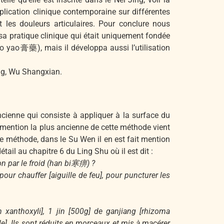
plication clinique contemporaine sur différentes
t les douleurs articulaires. Pour conclure nous
sa pratique clinique qui était uniquement fondée
ao yao膏藥), mais il développa aussi l’utilisation
ng, Wu Shangxian.
enne qui consiste à appliquer à la surface du
mention la plus ancienne de cette méthode vient
tte méthode, dans le Su Wen il en est fait mention
ail au chapitre 6 du Ling Shu où il est dit :
ion par le froid (han bi寒痹) ?
pour chauffer [aiguille de feu], pour puncturer les
 xanthoxyli], 1 jin [500g] de ganjiang [rhizoma
le]. Ils sont réduits en morceaux et mis à macérer