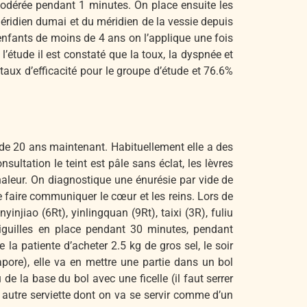
odérée pendant 1 minutes. On place ensuite les
éridien dumai et du méridien de la vessie depuis
enfants de moins de 4 ans on l’applique une fois
l’étude il est constaté que la toux, la dyspnée et
aux d’efficacité pour le groupe d’étude et 76.6%
 de 20 ans maintenant. Habituellement elle a des
nsultation le teint est pâle sans éclat, les lèvres
chaleur. On diagnostique une énurésie par vide de
 de faire communiquer le cœur et les reins. Lors de
injiao (6Rt), yinlingquan (9Rt), taixi (3R), fuliu
iguilles en place pendant 30 minutes, pendant
 la patiente d’acheter 2.5 kg de gros sel, le soir
apore), elle va en mettre une partie dans un bol
de la base du bol avec une ficelle (il faut serrer
e autre serviette dont on va se servir comme d’un