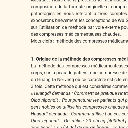
composition de la formule originelle et compren
pathologies en nous référant à trois comptes r
exposerons brièvement les conceptions de Wu Sha
sur l’utilisation de méthode par voie externe p
des compresses médicamenteuses chaudes.
Mots clefs : méthode des compresses médicame
1. Origine de la méthode des compresses mé
La méthode des compresses médicamenteuses ch
corps, sur la peau du patient, une compresse d
du Huang Di Nei Jing où ce caractère est cité en 
3 fois. Cette méthode qui est considérée comme u
« Huangdi demanda : Comment se pratique l’introdu
Qibo répondit : Pour puncturer les patients qui po
gens nobles on utilise les compresses chaudes 
Huangdi demanda : Comment utilise-t-on ces co
Qibo répondit : On utilise 20 sheng [4000mL] d
zingiberis], 1 jin [500g] de guixin [rougui, cort