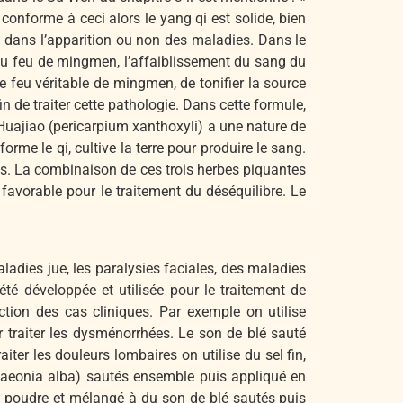
e conforme à ceci alors le yang qi est solide, bien
ct dans l’apparition ou non des maladies. Dans le
e du feu de mingmen, l’affaiblissement du sang du
le feu véritable de mingmen, de tonifier la source
n de traiter cette pathologie. Dans cette formule,
. Huajiao (pericarpium xanthoxyli) a une nature de
orme le qi, cultive la terre pour produire le sang.
dons. La combinaison de ces trois herbes piquantes
favorable pour le traitement du déséquilibre. Le
ladies jue, les paralysies faciales, des maladies
té développée et utilisée pour le traitement de
ction des cas cliniques. Par exemple on utilise
r traiter les dysménorrhées. Le son de blé sauté
ter les douleurs lombaires on utilise du sel fin,
x paeonia alba) sautés ensemble puis appliqué en
n poudre et mélangé à du son de blé sautés puis