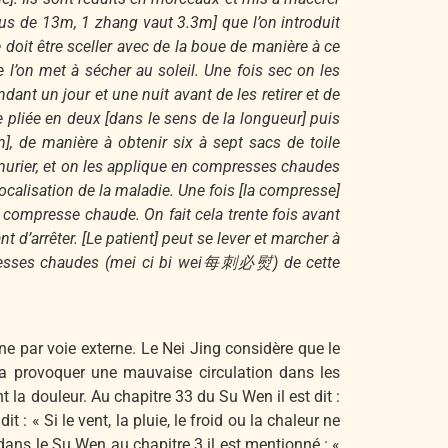
plus de 13m, 1 zhang vaut 3.3m] que l’on introduit
le doit être sceller avec de la boue de manière à ce
ue l’on met à sécher au soleil. Une fois sec on les
ndant un jour et une nuit avant de les retirer et de
le pliée en deux [dans le sens de la longueur] puis
], de manière à obtenir six à sept sacs de toile
de murier, et on les applique en compresses chaudes
localisation de la maladie. Une fois [la compresse]
 compresse chaude. On fait cela trente fois avant
nt d’arrêter. [Le patient] peut se lever et marcher à
compresses chaudes (mei ci bi wei每刺必熨) de cette
e par voie externe. Le Nei Jing considère que le
 va provoquer une mauvaise circulation dans les
 la douleur. Au chapitre 33 du Su Wen il est dit :
 : « Si le vent, la pluie, le froid ou la chaleur ne
e dans le Su Wen au chapitre 3 il est mentionné : «