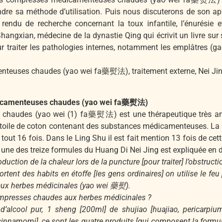
dre sa méthode d’utilisation. Puis nous discuterons de son ap
endu de recherche concernant la toux infantile, l’énurésie e
ngxian, médecine de la dynastie Qing qui écrivit un livre sur 
our traiter les pathologies internes, notamment les emplâtres (g
nteuses chaudes (yao wei fa藥熨法), traitement externe, Nei Ji
dicamenteuses chaudes (yao wei fa藥熨法)
audes (yao wei (1) fa藥熨法) est une thérapeutique très anci
e toile de coton contenant des substances médicamenteuses. La 
tout 16 fois. Dans le Ling Shu il est fait mention 13 fois de ce
ne des treize formules du Huang Di Nei Jing est expliquée en dét
ction de la chaleur lors de la puncture [pour traiter] l’obstruct
rtent des habits en étoffe [les gens ordinaires] on utilise le feu 
aux herbes médicinales (yao wei 藥熨).
mpresses chaudes aux herbes médicinales ?
’alcool pur, 1 sheng [200ml] de shujiao [huajiao, pericarpium
ex cinnamomi], ce sont les quatre produits [qui composent la formu