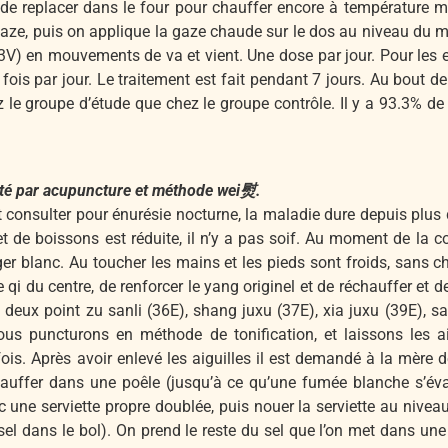
de replacer dans le four pour chauffer encore à température m
aze, puis on applique la gaze chaude sur le dos au niveau du m
3V) en mouvements de va et vient. Une dose par jour. Pour les 
fois par jour. Le traitement est fait pendant 7 jours. Au bout de 
le groupe d’étude que chez le groupe contrôle. Il y a 93.3% de t
aité par acupuncture et méthode wei熨.
t consulter pour énurésie nocturne, la maladie dure depuis plus
et de boissons est réduite, il n’y a pas soif. Au moment de la co
ger blanc. Au toucher les mains et les pieds sont froids, sans 
e qi du centre, de renforcer le yang originel et de réchauffer et
eux point zu sanli (36E), shang juxu (37E), xia juxu (39E), sany
ous puncturons en méthode de tonification, et laissons les a
is. Après avoir enlevé les aiguilles il est demandé à la mère de
chauffer dans une poêle (jusqu’à ce qu’une fumée blanche s’év
c une serviette propre doublée, puis nouer la serviette au niveau 
sel dans le bol). On prend le reste du sel que l’on met dans un