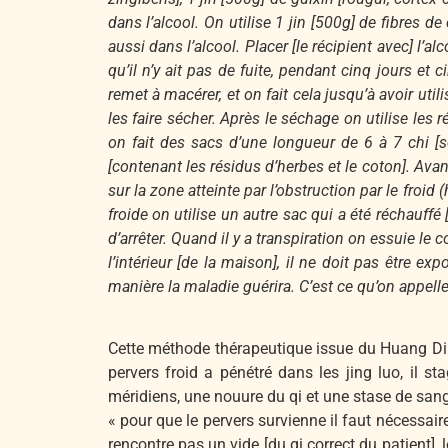
dans l’alcool. On utilise 1 jin [500g] de fibres 
aussi dans l’alcool. Placer [le récipient avec] l’a
qu’il n’y ait pas de fuite, pendant cinq jours et 
remet à macérer, et on fait cela jusqu’à avoir util
les faire sécher. Après le séchage on utilise les 
on fait des sacs d’une longueur de 6 à 7 chi [s
[contenant les résidus d’herbes et le coton]. Avan
sur la zone atteinte par l’obstruction par le froi
froide on utilise un autre sac qui a été réchauf
d’arrêter. Quand il y a transpiration on essuie le c
l’intérieur [de la maison], il ne doit pas êtr
manière la maladie guérira. C’est ce qu’on appelle
Cette méthode thérapeutique issue du Huang Di N
pervers froid a pénétré dans les jing luo, il 
méridiens, une nouure du qi et une stase de sang,
« pour que le pervers survienne il faut nécessairem
rencontre pas un vide [du qi correct du patient], 