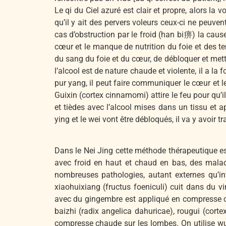
Le qi du Ciel azuré est clair et propre, alors la 
qu’il y ait des pervers voleurs ceux-ci ne peuve
cas d’obstruction par le froid (han bi痹) la caus
cœur et le manque de nutrition du foie et des ten
du sang du foie et du cœur, de débloquer et mettr
l’alcool est de nature chaude et violente, il a l
pur yang, il peut faire communiquer le cœur et les
Guixin (cortex cinnamomi) attire le feu pour qu’i
et tièdes avec l’alcool mises dans un tissu et 
ying et le wei vont être débloqués, il va y avoir t
Dans le Nei Jing cette méthode thérapeutique est
avec froid en haut et chaud en bas, des maladi
nombreuses pathologies, autant externes qu’int
xiaohuixiang (fructus foeniculi) cuit dans du v
avec du gingembre est appliqué en compresse chau
baizhi (radix angelica dahuricae), rougui (cort
compresse chaude sur les lombes. On utilise wu