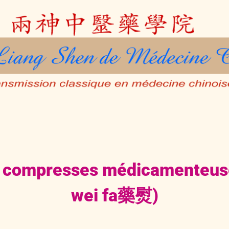
 compresses médicamenteus
wei fa藥熨)