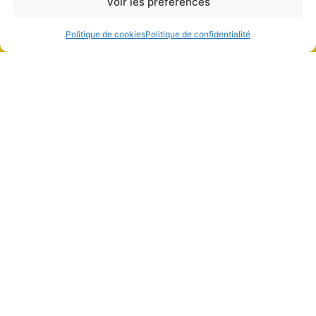
Voir les préférences
Politique de cookies
Politique de confidentialité
Institut Liang Shen de Médecine chinoise
Boulevard de la Tour 4
1205 Genève