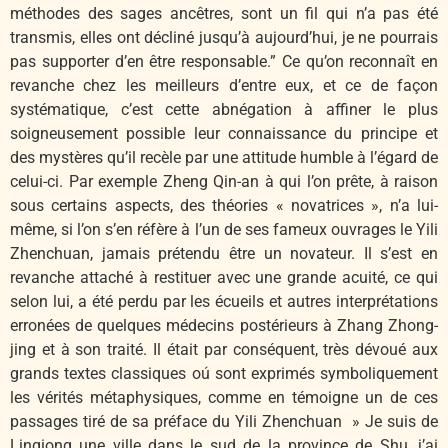
méthodes des sages ancêtres, sont un fil qui n’a pas été
transmis, elles ont décliné jusqu’à aujourd’hui, je ne pourrais
pas supporter d’en être responsable.” Ce qu’on reconnaît en
revanche chez les meilleurs d’entre eux, et ce de façon
systématique, c’est cette abnégation à affiner le plus
soigneusement possible leur connaissance du principe et
des mystères qu’il recèle par une attitude humble à l’égard de
celui-ci. Par exemple Zheng Qin-an à qui l’on prête, à raison
sous certains aspects, des théories « novatrices », n’a lui-
même, si l’on s’en réfère à l’un de ses fameux ouvrages le Yili
Zhenchuan, jamais prétendu être un novateur. Il s’est en
revanche attaché à restituer avec une grande acuité, ce qui
selon lui, a été perdu par les écueils et autres interprétations
erronées de quelques médecins postérieurs à Zhang Zhong-
jing et à son traité. Il était par conséquent, très dévoué aux
grands textes classiques oú sont exprimés symboliquement
les vérités métaphysiques, comme en témoigne un de ces
passages tiré de sa préface du Yili Zhenchuan » Je suis de
Linqiong une ville dans le sud de la province de Shu, j’ai