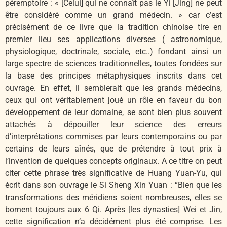
péremptoire : « [Celui] qui ne connaît pas le Yi [Jing] ne peut
être considéré comme un grand médecin. » car c’est
précisément de ce livre que la tradition chinoise tire en
premier lieu ses applications diverses ( astronomique,
physiologique, doctrinale, sociale, etc..) fondant ainsi un
large spectre de sciences traditionnelles, toutes fondées sur
la base des principes métaphysiques inscrits dans cet
ouvrage. En effet, il semblerait que les grands médecins,
ceux qui ont véritablement joué un rôle en faveur du bon
développement de leur domaine, se sont bien plus souvent
attachés à dépouiller leur science des erreurs
d’interprétations commises par leurs contemporains ou par
certains de leurs aînés, que de prétendre à tout prix à
l’invention de quelques concepts originaux. A ce titre on peut
citer cette phrase très significative de Huang Yuan-Yu, qui
écrit dans son ouvrage le Si Sheng Xin Yuan : “Bien que les
transformations des méridiens soient nombreuses, elles se
bornent toujours aux 6 Qi. Après [les dynasties] Wei et Jin,
cette signification n’a décidément plus été comprise. Les