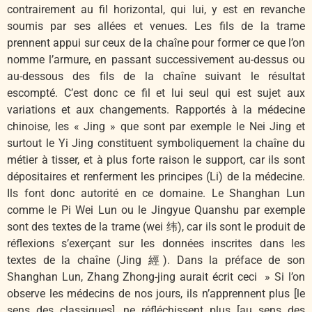
contrairement au fil horizontal, qui lui, y est en revanche
soumis par ses allées et venues. Les fils de la trame
prennent appui sur ceux de la chaîne pour former ce que l’on
nomme l’armure, en passant successivement au-dessus ou
au-dessous des fils de la chaîne suivant le résultat
escompté. C’est donc ce fil et lui seul qui est sujet aux
variations et aux changements. Rapportés à la médecine
chinoise, les « Jing » que sont par exemple le Nei Jing et
surtout le Yi Jing constituent symboliquement la chaîne du
métier à tisser, et à plus forte raison le support, car ils sont
dépositaires et renferment les principes (Li) de la médecine.
Ils font donc autorité en ce domaine. Le Shanghan Lun
comme le Pi Wei Lun ou le Jingyue Quanshu par exemple
sont des textes de la trame (wei 纬), car ils sont le produit de
réflexions s’exerçant sur les données inscrites dans les
textes de la chaîne (Jing 經). Dans la préface de son
Shanghan Lun, Zhang Zhong-jing aurait écrit ceci » Si l’on
observe les médecins de nos jours, ils n’apprennent plus [le
sens des classiques], ne réfléchissent plus [au sens des