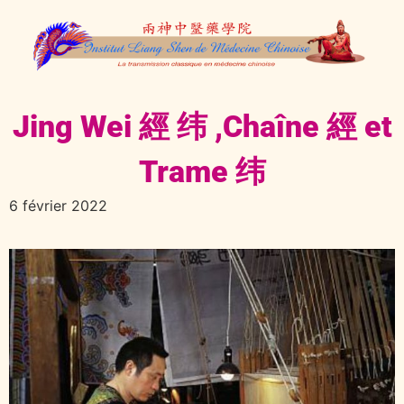
Jing Wei 經 纬 ,Chaîne 經 et
Trame 纬
6 février 2022