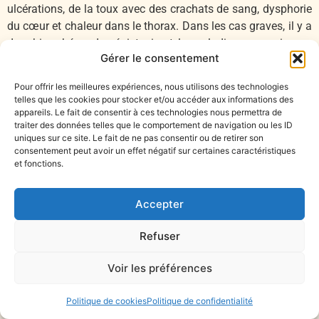
ulcérations, de la toux avec des crachats de sang, dysphorie
du cœur et chaleur dans le thorax. Dans les cas graves, il y a
des rhinorrhées, des épistaxis et la maladie a sa racine au
Gérer le consentement
poumon. Si le [point] tianfu (3P) est épuisé, alors cela est
mortel sans pouvoir traiter. »
Pour offrir les meilleures expériences, nous utilisons des technologies
(少阳司天，火淫所胜，则温气流行，金政不平。民病头痛，
telles que les cookies pour stocker et/ou accéder aux informations des
发热恶寒而疟，热上皮肤痛，色变黄赤，传而为水，身面胕
appareils. Le fait de consentir à ces technologies nous permettra de
traiter des données telles que le comportement de navigation ou les ID
肿、腹满仰息、泄注赤白、疮疡、咳唾血、烦心，胸中热，
uniques sur ce site. Le fait de ne pas consentir ou de retirer son
甚则鼽衄，病本于肺。天府绝，死不治)
consentement peut avoir un effet négatif sur certaines caractéristiques
Puis le Su Wen continue en donnant la direction de
et fonctions.
traitement pour « le qi de la Présidence au Ciel (si tian) » (司
天之气) :
Accepter
« Si le feu pathogène prédomine, on l’équilibre en utilisant
[des substances] salées et froides, on les assiste en utilisant
Refuser
[des substances] amères et douces, on utilise [des
substances] acides pour le contenir, on utilise [des
Voir les préférences
substances] amères pour l’émettre, et on utilise [des
substances] acides pour le rétablir. »
Politique de cookies
Politique de confidentialité
( 火淫所胜，平以(酸)[咸]冷，佐以苦甘，以酸收之，以苦发