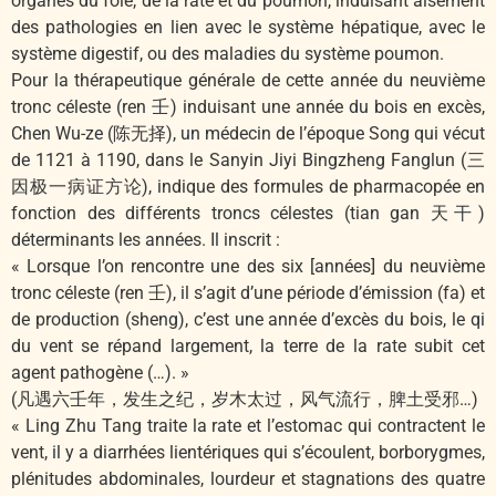
organes du foie, de la rate et du poumon, induisant aisément
des pathologies en lien avec le système hépatique, avec le
système digestif, ou des maladies du système poumon.
Pour la thérapeutique générale de cette année du neuvième
tronc céleste (ren 壬) induisant une année du bois en excès,
Chen Wu-ze (陈无择), un médecin de l’époque Song qui vécut
de 1121 à 1190, dans le Sanyin Jiyi Bingzheng Fanglun (三
因极一病证方论), indique des formules de pharmacopée en
fonction des différents troncs célestes (tian gan 天干)
déterminants les années. Il inscrit :
« Lorsque l’on rencontre une des six [années] du neuvième
tronc céleste (ren 壬), il s’agit d’une période d’émission (fa) et
de production (sheng), c’est une année d’excès du bois, le qi
du vent se répand largement, la terre de la rate subit cet
agent pathogène (…). »
(凡遇六壬年，发生之纪，岁木太过，风气流行，脾土受邪…)
« Ling Zhu Tang traite la rate et l’estomac qui contractent le
vent, il y a diarrhées lientériques qui s’écoulent, borborygmes,
plénitudes abdominales, lourdeur et stagnations des quatre