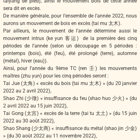
taiyang de pied), ainsi le mouvement bois de cette année
sera dit en excès.
De manière générale, pour l’ensemble de l’année 2022, nous
aurons un mouvement de bois en excès (tai mu 太木).
Par ailleurs, le mouvement de l’année détermine aussi le
mouvement intrus (ke yun 客运) de la première des cinq
périodes de l’année (selon un découpage en 5 périodes :
printemps (bois), été (feu), été prolongé (terre), automne
(métal), hiver (eau)).
Ainsi, pour l’année du 9ème TC (ren 壬) les mouvements
maîtres (zhu yun) pour les cinq périodes seront :
Tai Jue (太角) « excès du bois (tai mu 太木) » (du 20 janvier
2022 au 2 avril 2022),
Shao Zhi (少徵) « insuffisance du feu (shao huo 少火) » (du
2 avril 2022 au 15 juin 2022),
Tai Gong (太宫) « excès de la terre (tai tu 太土) » (du 15 juin
2022 au 30 août 2022),
Shao Shang (少太商) « insuffisance du métal (shao jin 少金)
» (du 30 août 2022 au 11 novembre 2022),