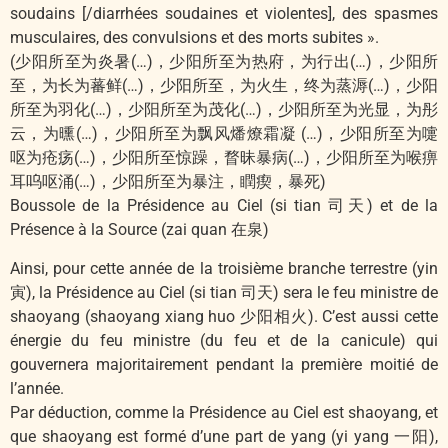
soudains [/diarrhées soudaines et violentes], des spasmes
musculaires, des convulsions et des morts subites ».
(少阳所至为炎暑(…)，少阳所至为热府，为行出(…)，少阳所
至，为长为蕃鲜(…)，少阳所至，为火生，终为蒸溽(…)，少阳
所至为羽化(…)，少阳所至为茂化(…)，少阳所至为光显，为彤
云，为曛(…)，少阳所至为飘风燔燎霜凝 (…)，少阳所至为嚏
呕为疮疡(…)，少阳所至惊躁，瞀昧暴病(…)，少阳所至为喉痹
耳呜呕涌(…)，少阳所至为暴注，瞤瘈，暴死)
Boussole de la Présidence au Ciel (si tian 司天) et de la
Présence à la Source (zai quan 在泉)
Ainsi, pour cette année de la troisième branche terrestre (yin
寅), la Présidence au Ciel (si tian 司天) sera le feu ministre de
shaoyang (shaoyang xiang huo 少阳相火). C’est aussi cette
énergie du feu ministre (du feu et de la canicule) qui
gouvernera majoritairement pendant la première moitié de
l’année.
Par déduction, comme la Présidence au Ciel est shaoyang, et
que shaoyang est formé d’une part de yang (yi yang 一阳),