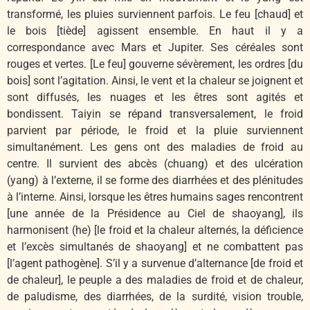
transformé, les pluies surviennent parfois. Le feu [chaud] et
le bois [tiède] agissent ensemble. En haut il y a
correspondance avec Mars et Jupiter. Ses céréales sont
rouges et vertes. [Le feu] gouverne sévèrement, les ordres [du
bois] sont l’agitation. Ainsi, le vent et la chaleur se joignent et
sont diffusés, les nuages et les êtres sont agités et
bondissent. Taiyin se répand transversalement, le froid
parvient par période, le froid et la pluie surviennent
simultanément. Les gens ont des maladies de froid au
centre. Il survient des abcès (chuang) et des ulcération
(yang) à l’externe, il se forme des diarrhées et des plénitudes
à l’interne. Ainsi, lorsque les êtres humains sages rencontrent
[une année de la Présidence au Ciel de shaoyang], ils
harmonisent (he) [le froid et la chaleur alternés, la déficience
et l’excès simultanés de shaoyang] et ne combattent pas
[l’agent pathogène]. S’il y a survenue d’alternance [de froid et
de chaleur], le peuple a des maladies de froid et de chaleur,
de paludisme, des diarrhées, de la surdité, vision trouble,