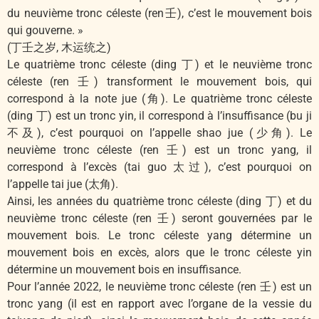
du neuvième tronc céleste (ren壬), c’est le mouvement bois
qui gouverne. »
(丁壬之岁, 木运统之)
Le quatrième tronc céleste (ding 丁) et le neuvième tronc
céleste (ren 壬) transforment le mouvement bois, qui
correspond à la note jue (角). Le quatrième tronc céleste
(ding 丁) est un tronc yin, il correspond à l’insuffisance (bu ji
不及), c’est pourquoi on l’appelle shao jue (少角). Le
neuvième tronc céleste (ren 壬) est un tronc yang, il
correspond à l’excès (tai guo 太过), c’est pourquoi on
l’appelle tai jue (太角).
Ainsi, les années du quatrième tronc céleste (ding 丁) et du
neuvième tronc céleste (ren 壬) seront gouvernées par le
mouvement bois. Le tronc céleste yang détermine un
mouvement bois en excès, alors que le tronc céleste yin
détermine un mouvement bois en insuffisance.
Pour l’année 2022, le neuvième tronc céleste (ren 壬) est un
tronc yang (il est en rapport avec l’organe de la vessie du