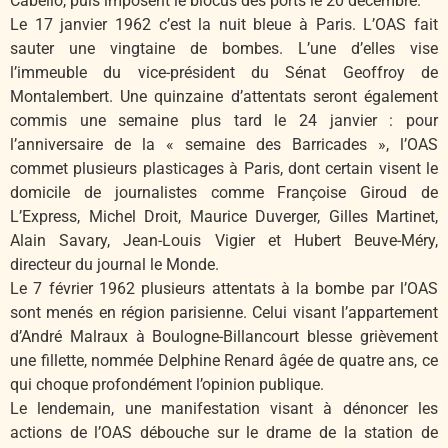
Cabello, puis imposent le blocus des ports le 20 décembre.
Le 17 janvier 1962 c’est la nuit bleue à Paris. L’OAS fait
sauter une vingtaine de bombes. L’une d’elles vise
l’immeuble du vice-président du Sénat Geoffroy de
Montalembert. Une quinzaine d’attentats seront également
commis une semaine plus tard le 24 janvier : pour
l’anniversaire de la « semaine des Barricades », l’OAS
commet plusieurs plasticages à Paris, dont certain visent le
domicile de journalistes comme Françoise Giroud de
L’Express, Michel Droit, Maurice Duverger, Gilles Martinet,
Alain Savary, Jean-Louis Vigier et Hubert Beuve-Méry,
directeur du journal le Monde.
Le 7 février 1962 plusieurs attentats à la bombe par l’OAS
sont menés en région parisienne. Celui visant l’appartement
d’André Malraux à Boulogne-Billancourt blesse grièvement
une fillette, nommée Delphine Renard âgée de quatre ans, ce
qui choque profondément l’opinion publique.
Le lendemain, une manifestation visant à dénoncer les
actions de l’OAS débouche sur le drame de la station de