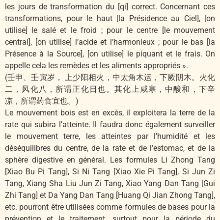
les jours de transformation du [qi] correct. Concernant ces
transformations, pour le haut [la Présidence au Ciel], [on
utilise] le salé et le froid ; pour le centre [le mouvement
central], [on utilise] l’acide et l’harmonieux ; pour le bas [la
Présence à la Source], [on utilise] le piquant et le frais. On
appelle cela les remèdes et les aliments appropriés ».
(壬申、壬寅岁， 上少阳相火，中太角木运，下厥阴木。火化
二，风化八，所谓正化日也。其化上咸寒，中酸和，下辛
凉，所谓药食宜也。)
Le mouvement bois est en excès, il exploitera la terre de la
rate qui subira l’atteinte. Il faudra donc également surveiller
le mouvement terre, les atteintes par l’humidité et les
déséquilibres du centre, de la rate et de l’estomac, et de la
sphère digestive en général. Les formules Li Zhong Tang
[Xiao Bu Pi Tang], Si Ni Tang [Xiao Xie Pi Tang], Si Jun Zi
Tang, Xiang Sha Liu Jun Zi Tang, Xiao Yang Dan Tang [Gui
Zhi Tang] et Da Yang Dan Tang [Huang Qi Jian Zhong Tang],
etc. pourront être utilisées comme formules de bases pour la
prévention et le traitement, surtout pour la période du