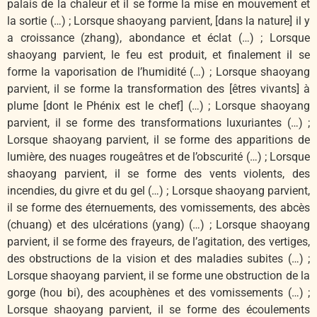
palais de la chaleur et il se forme la mise en mouvement et
la sortie (…) ; Lorsque shaoyang parvient, [dans la nature] il y
a croissance (zhang), abondance et éclat (…) ; Lorsque
shaoyang parvient, le feu est produit, et finalement il se
forme la vaporisation de l’humidité (…) ; Lorsque shaoyang
parvient, il se forme la transformation des [êtres vivants] à
plume [dont le Phénix est le chef] (…) ; Lorsque shaoyang
parvient, il se forme des transformations luxuriantes (…) ;
Lorsque shaoyang parvient, il se forme des apparitions de
lumière, des nuages rougeâtres et de l’obscurité (…) ; Lorsque
shaoyang parvient, il se forme des vents violents, des
incendies, du givre et du gel (…) ; Lorsque shaoyang parvient,
il se forme des éternuements, des vomissements, des abcès
(chuang) et des ulcérations (yang) (…) ; Lorsque shaoyang
parvient, il se forme des frayeurs, de l’agitation, des vertiges,
des obstructions de la vision et des maladies subites (…) ;
Lorsque shaoyang parvient, il se forme une obstruction de la
gorge (hou bi), des acouphènes et des vomissements (…) ;
Lorsque shaoyang parvient, il se forme des écoulements