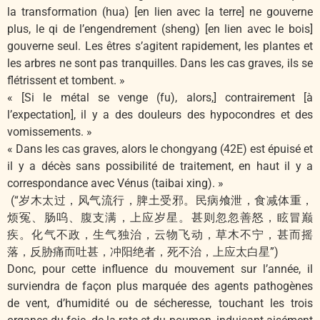
la transformation (hua) [en lien avec la terre] ne gouverne
plus, le qi de l’engendrement (sheng) [en lien avec le bois]
gouverne seul. Les êtres s’agitent rapidement, les plantes et
les arbres ne sont pas tranquilles. Dans les cas graves, ils se
flétrissent et tombent. »
« [Si le métal se venge (fu), alors,] contrairement [à
l’expectation], il y a des douleurs des hypocondres et des
vomissements. »
« Dans les cas graves, alors le chongyang (42E) est épuisé et
il y a décès sans possibilité de traitement, en haut il y a
correspondance avec Vénus (taibai xing). »
(“岁木太过，风气流行，脾土受邪。民病飧泄，食减体重，
烦冤、肠呜、腹支满，上应岁星。甚则忽忽善怒，眩冒巅
疾。化气不政，生气独治，云物飞动，草木不宁，甚而摇
落，反胁痛而吐甚，冲阳绝者，死不治，上应太白星”)
Donc, pour cette influence du mouvement sur l’année, il
surviendra de façon plus marquée des agents pathogènes
de vent, d’humidité ou de sécheresse, touchant les trois