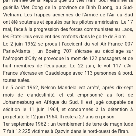
par l’Armée de la République du Viêt Nam pour éliminer la
guérilla Viet Cong de la province de Binh Duong, au Sud-
Vietnam. Les frappes aériennes de l’Armée de l’Air du Sud
ont été soutenus et épaulés par les pilotes américains. Le 17
mai, face à la progression des forces communistes au Laos,
les États-Unis envoient des renforts dans le golfe de Siam.
Le 2 juin 1962 se produit l’accident du vol Air France 007
Paris-Atlanta ; un Boeing 707 s’écrase au décollage sur
l’aéroport d’Orly et provoque la mort de 122 passagers et de
huit membres de l’équipage. Le 22 juin, le vol 117 d’Air
France s’écrase en Guadeloupe avec 113 personnes à bord,
toutes tuées.
Le 5 août 1962, Nelson Mandela est arrêté, après dix-sept
mois de clandestinité, et est emprisonné au fort de
Johannesburg en Afrique du Sud. Il est jugé coupable de
sédition le 11 juin 1964, et condamnés à la détention à
perpétuité le 12 juin 1964. Il restera 27 ans en prison.
1er septembre 1962 : un tremblement de terre de magnitude
7 fait 12 225 victimes à Qazvin dans le nord-ouest de l’Iran.