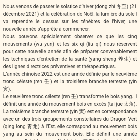
Nous venons de passer le solstice d’hiver (dong zhi 冬至) (21
décembre 2021) et la célébration de Noël, la lumière du soleil
va reprendre le dessus sur les ténèbres de l’hiver, une
nouvelle année s’apprête à commencer.
Nous pouvons spécialement observer ce que les cinq
mouvements (wu yun) et les six qi (liu qi) nous réservent
pour cette nouvelle année afin de préparer convenablement
les techniques d’entretien de la santé (yang sheng 养生) et
des lignes directrices préventives et thérapeutiques.
L’année chinoise 2022 est une année définie par le neuvième
tronc céleste (ren 壬) et la troisième branche terrestre (yin
寅).
Le neuvième tronc céleste (ren 壬) transforme le bois yang. Il
définit une année du mouvement bois en excès (tai jue 太角).
La troisième branche terrestre (yin 寅) est en correspondance
avec un des trois groupements constellaires du Dragon Vert
(qing long 青龙) à l’Est, elle correspond au mouvement bois
yang au sein du mouvement bois. Elle définit une année