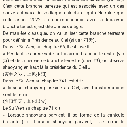
C’est cette branche terrestre qui est associée avec un des
douze animaux du zodiaque chinois, et qui détermine que
cette année 2022, en correspondance avec la troisième
branche terrestre, est dite année du tigre.
De manière classique, on va utiliser cette branche terrestre
pour définir la Présidence au Ciel (si tian 司天).
Dans le Su Wen, au chapitre 66, il est inscrit :
« Pendant les années de la troisième branche terrestre (yin
寅) et de la neuvième branche terrestre (shen 申), on observe
shaoyang en haut [à la présidence du Ciel] ».
(寅申之岁，上见少阳)
Dans le Su Wen au chapitre 74 il est dit :
« lorsque shaoyang préside au Ciel, ses transformations
sont le feu ».
(少阳司天，其化以火)
Le Su Wen au chapitre 71 dit :
« Lorsque shaoyang parvient, il se forme de la canicule
brulante (…) ; Lorsque shaoyang parvient, il se forme le