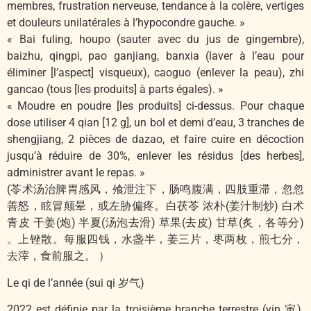
membres, frustration nerveuse, tendance à la colère, vertiges
et douleurs unilatérales à l’hypocondre gauche. »
« Bai fuling, houpo (sauter avec du jus de gingembre),
baizhu, qingpi, pao ganjiang, banxia (laver à l’eau pour
éliminer [l’aspect] visqueux), caoguo (enlever la peau), zhi
gancao (tous [les produits] à parts égales). »
« Moudre en poudre [les produits] ci-dessus. Pour chaque
dose utiliser 4 qian [12 g], un bol et demi d’eau, 3 tranches de
shengjiang, 2 pièces de dazao, et faire cuire en décoction
jusqu’à réduire de 30%, enlever les résidus [des herbes],
administrer avant le repas. »
(苓术汤治脾胃感风，飧泄注下，肠鸣腹满，四肢重滞，忽忽
善怒，眩冒颠晕，或左胁偏疼。白茯苓 浓朴(姜汁制炒) 白术
青皮 干姜(炮) 半夏(汤泡去滑) 草果(去皮) 甘草(炙，各等分)
。上锉散。每服四钱，水盏半，姜三片，枣两枚，煎七分，
去滓，食前服之。 ）
Le qi de l’année (sui qi 岁气)
2022 est définie par la troisième branche terrestre (yin 寅).