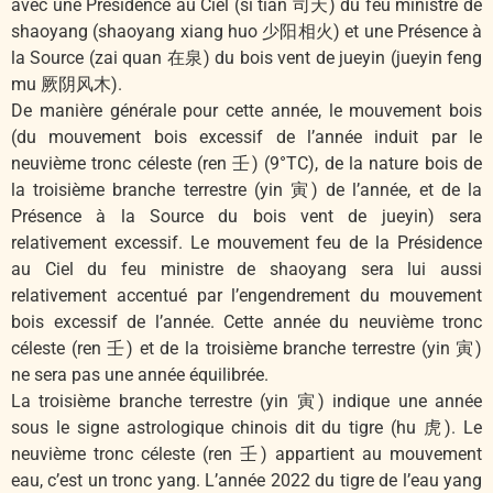
avec une Présidence au Ciel (si tian 司天) du feu ministre de
shaoyang (shaoyang xiang huo 少阳相火) et une Présence à
la Source (zai quan 在泉) du bois vent de jueyin (jueyin feng
mu 厥阴风木).
De manière générale pour cette année, le mouvement bois
(du mouvement bois excessif de l’année induit par le
neuvième tronc céleste (ren 壬) (9°TC), de la nature bois de
la troisième branche terrestre (yin 寅) de l’année, et de la
Présence à la Source du bois vent de jueyin) sera
relativement excessif. Le mouvement feu de la Présidence
au Ciel du feu ministre de shaoyang sera lui aussi
relativement accentué par l’engendrement du mouvement
bois excessif de l’année. Cette année du neuvième tronc
céleste (ren 壬) et de la troisième branche terrestre (yin 寅)
ne sera pas une année équilibrée.
La troisième branche terrestre (yin 寅) indique une année
sous le signe astrologique chinois dit du tigre (hu 虎). Le
neuvième tronc céleste (ren 壬) appartient au mouvement
eau, c’est un tronc yang. L’année 2022 du tigre de l’eau yang