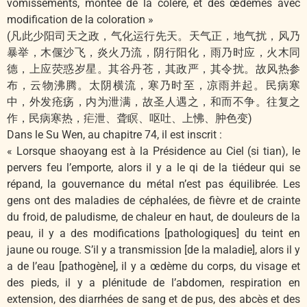
vomissements, montée de la colère, et des œdèmes avec
modification de la coloration »
(凡此少阳司天之政，气化运行先天。天气正，地气扰，风乃
暴举，木偃沙飞，炎火乃流，阴行阳化，雨乃时应，火木同
德，上应荧惑岁星。其谷丹苍，其政严，其令扰。故风热参
布，云物沸腾。太阴横流，寒乃时至，凉雨并起。民病寒
中，外发疮疡，内为泄满，故圣人遇之，和而不争。往复之
作，民病寒热，疟泄、聋瞑、呕吐、上怫、肿色变)
Dans le Su Wen, au chapitre 74, il est inscrit :
« Lorsque shaoyang est à la Présidence au Ciel (si tian), le
pervers feu l’emporte, alors il y a le qi de la tiédeur qui se
répand, la gouvernance du métal n’est pas équilibrée. Les
gens ont des maladies de céphalées, de fièvre et de crainte
du froid, de paludisme, de chaleur en haut, de douleurs de la
peau, il y a des modifications [pathologiques] du teint en
jaune ou rouge. S’il y a transmission [de la maladie], alors il y
a de l’eau [pathogène], il y a œdème du corps, du visage et
des pieds, il y a plénitude de l’abdomen, respiration en
extension, des diarrhées de sang et de pus, des abcès et des