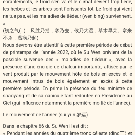
ébranlements, le froid s’en va et le climat devient trop tiède,
les herbes et les arbres sont florissants tôt. Le froid qui vient
ne tue pas, et les maladies de tiédeur (wen bing) surviennent.
»
(初之气(…)，风胜乃摇，寒乃去，候乃大温，草木早荣。寒来
不杀，温病乃起)
Nous devrons être attentif à cette première période de début
de printemps de l’année 2022, où le Su Wen prévient de la
possible survenue des « maladies de tiédeur », avec la
présence d’une énergie de chaleur importante, attisée par le
vent produit par le mouvement hôte de bois en excès et le
mouvement intrus de bois également en excès à cette
première période. En prime la présence du feu ministre de
shaoyang et de sa canicule tant redoutée en Présidence au
Ciel (qui influence notamment la première moitié de l’année).
Le mouvement de l’année (sui yun 岁运)
Dans le chapitre 66 du Su Wen il est dit :
« Pendant les années du quatrième tronc céleste (ding丁) et