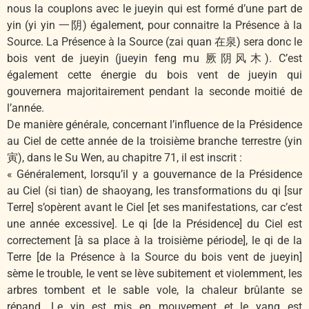
nous la couplons avec le jueyin qui est formé d’une part de
yin (yi yin 一阴) également, pour connaitre la Présence à la
Source. La Présence à la Source (zai quan 在泉) sera donc le
bois vent de jueyin (jueyin feng mu 厥阴风木). C’est
également cette énergie du bois vent de jueyin qui
gouvernera majoritairement pendant la seconde moitié de
l’année.
De manière générale, concernant l’influence de la Présidence
au Ciel de cette année de la troisième branche terrestre (yin
寅), dans le Su Wen, au chapitre 71, il est inscrit :
« Généralement, lorsqu’il y a gouvernance de la Présidence
au Ciel (si tian) de shaoyang, les transformations du qi [sur
Terre] s’opèrent avant le Ciel [et ses manifestations, car c’est
une année excessive]. Le qi [de la Présidence] du Ciel est
correctement [à sa place à la troisième période], le qi de la
Terre [de la Présence à la Source du bois vent de jueyin]
sème le trouble, le vent se lève subitement et violemment, les
arbres tombent et le sable vole, la chaleur brûlante se
répand. Le yin est mis en mouvement et le yang est