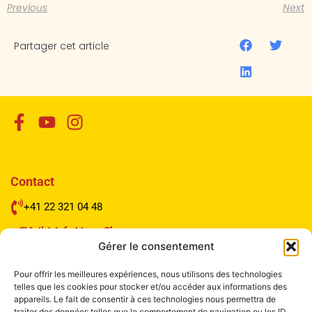
Previous
Next
Partager cet article
Contact
+41 22 321 04 48
Mail à Info Liang Shen
Gérer le consentement
Pour offrir les meilleures expériences, nous utilisons des technologies
telles que les cookies pour stocker et/ou accéder aux informations des
Institut Liang Shen de Médecine chinoise
appareils. Le fait de consentir à ces technologies nous permettra de
traiter des données telles que le comportement de navigation ou les ID