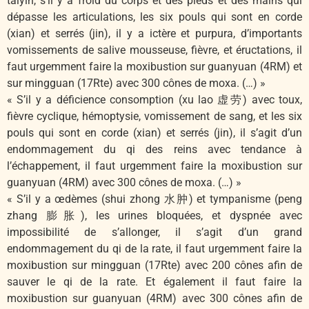
taiyin, s’il y a froid du corps et des pieds et des mains qui
dépasse les articulations, les six pouls qui sont en corde
(xian) et serrés (jin), il y a ictère et purpura, d’importants
vomissements de salive mousseuse, fièvre, et éructations, il
faut urgemment faire la moxibustion sur guanyuan (4RM) et
sur mingguan (17Rte) avec 300 cônes de moxa. (…) »
« S’il y a déficience consomption (xu lao 虚劳) avec toux,
fièvre cyclique, hémoptysie, vomissement de sang, et les six
pouls qui sont en corde (xian) et serrés (jin), il s’agit d’un
endommagement du qi des reins avec tendance à
l’échappement, il faut urgemment faire la moxibustion sur
guanyuan (4RM) avec 300 cônes de moxa. (…) »
« S’il y a œdèmes (shui zhong 水肿) et tympanisme (peng
zhang 膨胀), les urines bloquées, et dyspnée avec
impossibilité de s’allonger, il s’agit d’un grand
endommagement du qi de la rate, il faut urgemment faire la
moxibustion sur mingguan (17Rte) avec 200 cônes afin de
sauver le qi de la rate. Et également il faut faire la
moxibustion sur guanyuan (4RM) avec 300 cônes afin de