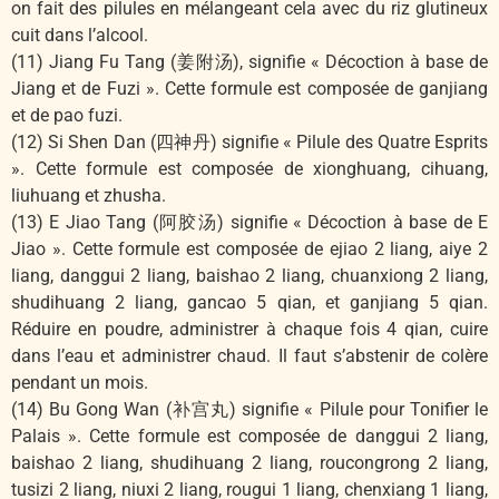
on fait des pilules en mélangeant cela avec du riz glutineux
cuit dans l’alcool.
(11) Jiang Fu Tang (姜附汤), signifie « Décoction à base de
Jiang et de Fuzi ». Cette formule est composée de ganjiang
et de pao fuzi.
(12) Si Shen Dan (四神丹) signifie « Pilule des Quatre Esprits
». Cette formule est composée de xionghuang, cihuang,
liuhuang et zhusha.
(13) E Jiao Tang (阿胶汤) signifie « Décoction à base de E
Jiao ». Cette formule est composée de ejiao 2 liang, aiye 2
liang, danggui 2 liang, baishao 2 liang, chuanxiong 2 liang,
shudihuang 2 liang, gancao 5 qian, et ganjiang 5 qian.
Réduire en poudre, administrer à chaque fois 4 qian, cuire
dans l’eau et administrer chaud. Il faut s’abstenir de colère
pendant un mois.
(14) Bu Gong Wan (补宫丸) signifie « Pilule pour Tonifier le
Palais ». Cette formule est composée de danggui 2 liang,
baishao 2 liang, shudihuang 2 liang, roucongrong 2 liang,
tusizi 2 liang, niuxi 2 liang, rougui 1 liang, chenxiang 1 liang,