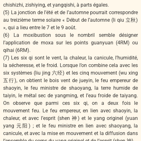
chishizhi, zishiying, et yangqishi, à parts égales.
(5) La jonction de l’été et de l’automne pourrait correspondre
au treizième terme solaire « Début de lʼautomne (li qiu 立秋)
», qui a lieu entre le 7 et le 9 août.
(6) La moxibustion sous le nombril semble désigner
l’application de moxa sur les points guanyuan (4RM) ou
qihai (6RM).
(7) Les six qi sont le vent, la chaleur, la canicule, l’humidité,
la sécheresse, et le froid. Lorsque l’on combine cela avec les
six systèmes (liu jing 六经) et les cinq mouvement (wu xing
五行), on obtient le bois vent de jueyin, le feu empereur de
shaoyin, le feu ministre de shaoyang, la terre humide de
taiyin, le métal sec de yangming, et l’eau froide de taiyang.
On observe que parmi ces six qi, on a deux fois le
mouvement feu. Le feu empereur, en lien avec shaoyin, la
chaleur, et avec l’esprit (shen 神) et le yang originel (yuan
yang 元阳) ; et le feu ministre en lien avec shaoyang, la
canicule, et avec la mise en mouvement et la diffusion dans
l’ensemble du corps du yang originel et de l’esprit (shen 神).