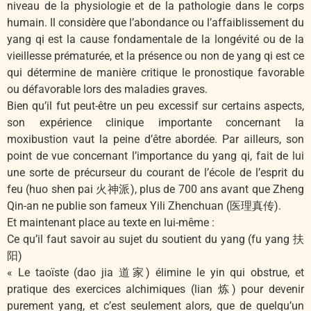
niveau de la physiologie et de la pathologie dans le corps
humain. Il considère que l’abondance ou l’affaiblissement du
yang qi est la cause fondamentale de la longévité ou de la
vieillesse prématurée, et la présence ou non de yang qi est ce
qui détermine de manière critique le pronostique favorable
ou défavorable lors des maladies graves.
Bien qu’il fut peut-être un peu excessif sur certains aspects,
son expérience clinique importante concernant la
moxibustion vaut la peine d’être abordée. Par ailleurs, son
point de vue concernant l’importance du yang qi, fait de lui
une sorte de précurseur du courant de l’école de l’esprit du
feu (huo shen pai 火神派), plus de 700 ans avant que Zheng
Qin-an ne publie son fameux Yili Zhenchuan (医理真传).
Et maintenant place au texte en lui-même :
Ce qu’il faut savoir au sujet du soutient du yang (fu yang 扶
阳)
« Le taoïste (dao jia 道家) élimine le yin qui obstrue, et
pratique des exercices alchimiques (lian 炼) pour devenir
purement yang, et c’est seulement alors, que de quelqu’un