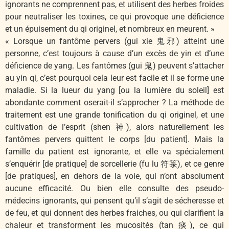
ignorants ne comprennent pas, et utilisent des herbes froides
pour neutraliser les toxines, ce qui provoque une déficience
et un épuisement du qi originel, et nombreux en meurent. »
« Lorsque un fantôme pervers (gui xie 鬼邪) atteint une
personne, c’est toujours à cause d’un excès de yin et d’une
déficience de yang. Les fantômes (gui 鬼) peuvent s’attacher
au yin qi, c’est pourquoi cela leur est facile et il se forme une
maladie. Si la lueur du yang [ou la lumière du soleil] est
abondante comment oserait-il s’approcher ? La méthode de
traitement est une grande tonification du qi originel, et une
cultivation de l’esprit (shen 神), alors naturellement les
fantômes pervers quittent le corps [du patient]. Mais la
famille du patient est ignorante, et elle va spécialement
s’enquérir [de pratique] de sorcellerie (fu lu 符箓), et ce genre
[de pratiques], en dehors de la voie, qui n’ont absolument
aucune efficacité. Ou bien elle consulte des pseudo-
médecins ignorants, qui pensent qu’il s’agit de sécheresse et
de feu, et qui donnent des herbes fraiches, ou qui clarifient la
chaleur et transforment les mucosités (tan 痰), ce qui