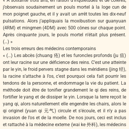
« À soixante trois ans, en raison d’inquiétudes et de colères,
j’observais soudainement un pouls mortel à la loge cun de
mon poignet gauche, et il y avait un arrêt toutes les dix-neuf
pulsations. Alors j’appliquais la moxibustion sur guanyuan
(4RM) et mingmen (4DM) avec 500 cônes sur chaque point.
Après cinquante jours, le pouls mortel n’était plus présent.
(…) »
Les trois erreurs des médecins contemporains
« (…) Les abcès (chuang 疮) et les furoncles profonds (ju 疽)
ont leur racine sur une déficience des reins. C’est une atteinte
par le yin, le froid pervers stagne dans les méridiens (jing 经),
la racine s’attache à l’os, c’est pourquoi cela fait pourrir les
tendons de la personne, et endommage la vie du patient. La
méthode doit être de tonifier grandement le qi des reins, de
fortifier le yang et de dissiper le yin. Lorsque la terre reçoit le
yang qi, alors naturellement elle engendre les chairs, alors le
qi originel (yuan qi 元气) circule et s’écoule, et il n’y a pas
invasion de l’os et de la moelle. De nos jours, ceci est inclus
et rattaché à la médecine externe (wai ke 外科), les médecins