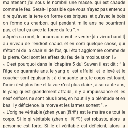
maintenant j’ai sous le nombril une masse, qui est chaude
comme le feu. Serait-il possible que vous n’ayez pas entendu
dire qu’avec la terre on forme des briques, et qu’avec le bois
on forme du charbon, qui pendant mille ans ne pourriront
pas, et tout ça avec la force du feu ”. »
« Après sa mort, le bourreau ouvrit le ventre [du vieux bandit]
au niveau de l’endroit chaud, et en sorti quelque chose, qui
n’était ni de la chair ni de l’os, qui était aggloméré comme de
la pierre. Ceci sont les effets du feu de la moxibustion ! »
« C’est pourquoi dans le [chapitre 5 du] Suwen il est dit : “ à
l’âge de quarante ans, le yang qi est affaibli et le levé et le
coucher sont épuisants ; à cinquante ans, le corps est lourd,
l’ouïe n’est plus fine et la vue n’est plus claire ; à soixante ans,
le yang qi est grandement affaibli, il y a impuissance et les
neuf orifices ne sont plus libres, en haut il y a plénitude et en
bas il y déficience, la morve et les larmes sortent ”. »
« L’origine véritable (zhen yuan 真元) est le maitre de tout le
corps. Si le qi véritable (zhen qi 真气) est robuste, alors la
personne est forte. Si le qi véritable est déficient, alors la