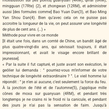
moxibustion sur [les points] guanyuan (4RM), qihai (6RM),
mingguan (17Rte) (2), et zhongwan (12RM), et administrer
aussi [des formules comme] Bao Yuan Dan(3), et Bao Ming
Yan Shou Dan(4). Bien qu’avec cela on ne puisse pas
accroitre la longueur de la vie, on peut assurer une longévité
de plus de cent ans. (…) »
Méthode pour vivre en ce monde
[Il était une fois, dans un comté de Chine, un bandit âgé de
plus quatre-vingt-dix ans, qui sévissait toujours, il était
impressionnant, et avait le visage encore brillant de
jeunesse].
« Par la suite il fut capturé, et juste avant son exécution, le
geôlier lui demanda : “ pourriez-vous m’informer de votre
technique de longévité extraordinaire ? ”. Le vieil homme lui
répondit : “ je n’en ai aucune, c’est seulement la force du feu.
À la jonction de l’été et de l’automne(5), j’applique mille
cônes de moxa sur guanyuan (4RM), et pendant très
longtemps je ne crains ni le froid ni la canicule, et pendant
des jours je n’ai pas la sensation de faim. Jusqu’à