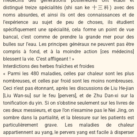
médecins des générations postérieures ont établi et
distingué treize spécialités (shi san ke 十三科) avec des
noms absurdes, et ainsi ils ont des connaissances et de
l’expérience au sujet de peu de choses, ils étudient
spécifiquement une spécialité, cela forme un point de vue
bancal, c’est comme de prendre la grande mer pour des
bulles sur l’eau. Les principes généraux ne peuvent pas être
compris à fond, et à la moindre action [ces médecins]
blessent la vie. C’est affligeant ! »
Interdictions des herbes fraîches et froides
« Parmi les 480 maladies, celles par chaleur sont les plus
nombreuses, et celles par froid sont les moins nombreuses.
Ceci n’est pas étonnant, après les discussions de Liu He-jian
[Liu Wan-su] sur le feu [pervers], et de Zhu Dan-xi sur la
tonification du yin. Si on s’obstine seulement sur les livres de
ces deux messieurs, et que l’on n’examine pas le Nei Jing, on
sombre dans la partialité, et la blessure sur les patients est
particulièrement grave. Les maladies de chaleur
appartiennent au yang, le pervers yang est facile à disperser