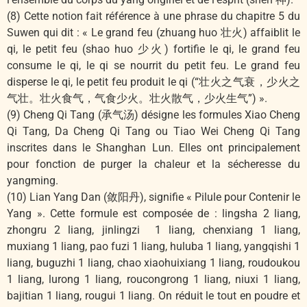
(8) Cette notion fait référence à une phrase du chapitre 5 du
Suwen qui dit : « Le grand feu (zhuang huo 壮火) affaiblit le
qi, le petit feu (shao huo 少火) fortifie le qi, le grand feu
consume le qi, le qi se nourrit du petit feu. Le grand feu
disperse le qi, le petit feu produit le qi (“壮火之气衰，少火之
气壮。壮火食气，气食少火。壮火散气，少火生气”) ».
(9) Cheng Qi Tang (承气汤) désigne les formules Xiao Cheng
Qi Tang, Da Cheng Qi Tang ou Tiao Wei Cheng Qi Tang
inscrites dans le Shanghan Lun. Elles ont principalement
pour fonction de purger la chaleur et la sécheresse du
yangming.
(10) Lian Yang Dan (敛阳丹), signifie « Pilule pour Contenir le
Yang ». Cette formule est composée de : lingsha 2 liang,
zhongru 2 liang, jinlingzi 1 liang, chenxiang 1 liang,
muxiang 1 liang, pao fuzi 1 liang, huluba 1 liang, yangqishi 1
liang, buguzhi 1 liang, chao xiaohuixiang 1 liang, roudoukou
1 liang, lurong 1 liang, roucongrong 1 liang, niuxi 1 liang,
bajitian 1 liang, rougui 1 liang. On réduit le tout en poudre et