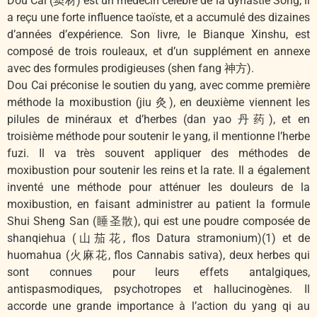
Dou Cai (窦材) est un médecin célèbre de la dynastie Song, il
a reçu une forte influence taoïste, et a accumulé des dizaines
d’années d’expérience. Son livre, le Bianque Xinshu, est
composé de trois rouleaux, et d’un supplément en annexe
avec des formules prodigieuses (shen fang 神方).
Dou Cai préconise le soutien du yang, avec comme première
méthode la moxibustion (jiu 灸), en deuxième viennent les
pilules de minéraux et d’herbes (dan yao 丹药), et en
troisième méthode pour soutenir le yang, il mentionne l’herbe
fuzi. Il va très souvent appliquer des méthodes de
moxibustion pour soutenir les reins et la rate. Il a également
inventé une méthode pour atténuer les douleurs de la
moxibustion, en faisant administrer au patient la formule
Shui Sheng San (睡圣散), qui est une poudre composée de
shanqiehua (山茄花, flos Datura stramonium)(1) et de
huomahua (火麻花, flos Cannabis sativa), deux herbes qui
sont connues pour leurs effets antalgiques,
antispasmodiques, psychotropes et hallucinogènes. Il
accorde une grande importance à l’action du yang qi au