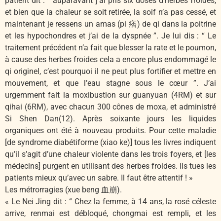
patient dit : “ auparavant j’ai pris six doses d’herbes froides,
et bien que la chaleur se soit retirée, la soif n’a pas cessé, et
maintenant je ressens un amas (pi 痞) de qi dans la poitrine
et les hypochondres et j’ai de la dyspnée ”. Je lui dis : “ Le
traitement précédent n’a fait que blesser la rate et le poumon,
à cause des herbes froides cela a encore plus endommagé le
qi originel, c’est pourquoi il ne peut plus fortifier et mettre en
mouvement, et que l’eau stagne sous le cœur ”. J’ai
urgemment fait la moxibustion sur guanyuan (4RM) et sur
qihai (6RM), avec chacun 300 cônes de moxa, et administré
Si Shen Dan(12). Après soixante jours les liquides
organiques ont été à nouveau produits. Pour cette maladie
[de syndrome diabétiforme (xiao ke)] tous les livres indiquent
qu’il s’agit d’une chaleur violente dans les trois foyers, et [les
médecins] purgent en utilisant des herbes froides. Ils tues les
patients mieux qu’avec un sabre. Il faut être attentif ! »
Les métrorragies (xue beng 血崩).
« Le Nei Jing dit : “ Chez la femme, à 14 ans, la rosé céleste
arrive, renmai est débloqué, chongmai est rempli, et les