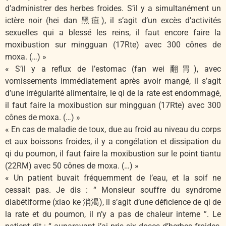
d’administrer des herbes froides. S’il y a simultanément un
ictère noir (hei dan 黑疸), il s’agit d’un excès d’activités
sexuelles qui a blessé les reins, il faut encore faire la
moxibustion sur mingguan (17Rte) avec 300 cônes de
moxa. (…) »
« S’il y a reflux de l’estomac (fan wei 翻胃), avec
vomissements immédiatement après avoir mangé, il s’agit
d’une irrégularité alimentaire, le qi de la rate est endommagé,
il faut faire la moxibustion sur mingguan (17Rte) avec 300
cônes de moxa. (…) »
« En cas de maladie de toux, due au froid au niveau du corps
et aux boissons froides, il y a congélation et dissipation du
qi du poumon, il faut faire la moxibustion sur le point tiantu
(22RM) avec 50 cônes de moxa. (…) »
« Un patient buvait fréquemment de l’eau, et la soif ne
cessait pas. Je dis : “ Monsieur souffre du syndrome
diabétiforme (xiao ke 消渴), il s’agit d’une déficience de qi de
la rate et du poumon, il n’y a pas de chaleur interne ”. Le