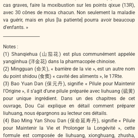
cas graves, faire la moxibustion sur les points qixue (13R),
avec 30 cônes de moxa chacun. Non seulement la maladie
va guérir, mais en plus [la patiente] pourra avoir beaucoup
d’enfants. »
_________________
Notes :
(1) Shanqiehua (山茄花) est plus communément appelée
yangjinhua (洋金花) dans la pharmacopée chinoise.
(2) Mingguan (命关), « barrière de la vie », est un autre nom
du point shidou (食窦) « cavité des aliments », le 17Rte.
(3) Bao Yuan Dan (保元丹), signifie « Pilule pour Maintenir
l’Origine », il s’agit d’une pilule préparée avec liuhuang (硫黄)
pour unique ingrédient. Dans un des chapitres de cet
ouvrage, Dou Cai explique en détail comment préparer
liuhuang, nous épargnons au lecteur ces détails.
(4) Bao Ming Yan Shou Dan (保命延寿丹), signifie « Pilule
pour Maintenir la Vie et Prolonger la Longévité », cette
formule est composée de liuhuang, xionghuang, zhusha,