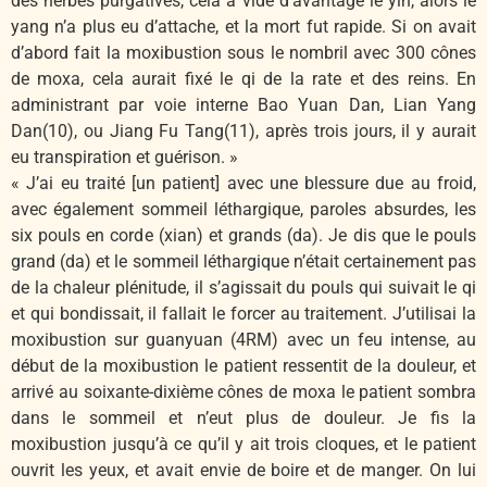
des herbes purgatives, cela a vidé d’avantage le yin, alors le
yang n’a plus eu d’attache, et la mort fut rapide. Si on avait
d’abord fait la moxibustion sous le nombril avec 300 cônes
de moxa, cela aurait fixé le qi de la rate et des reins. En
administrant par voie interne Bao Yuan Dan, Lian Yang
Dan(10), ou Jiang Fu Tang(11), après trois jours, il y aurait
eu transpiration et guérison. »
« J’ai eu traité [un patient] avec une blessure due au froid,
avec également sommeil léthargique, paroles absurdes, les
six pouls en corde (xian) et grands (da). Je dis que le pouls
grand (da) et le sommeil léthargique n’était certainement pas
de la chaleur plénitude, il s’agissait du pouls qui suivait le qi
et qui bondissait, il fallait le forcer au traitement. J’utilisai la
moxibustion sur guanyuan (4RM) avec un feu intense, au
début de la moxibustion le patient ressentit de la douleur, et
arrivé au soixante-dixième cônes de moxa le patient sombra
dans le sommeil et n’eut plus de douleur. Je fis la
moxibustion jusqu’à ce qu’il y ait trois cloques, et le patient
ouvrit les yeux, et avait envie de boire et de manger. On lui