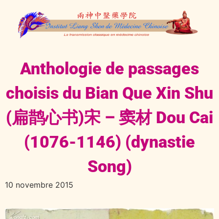
Anthologie de passages
choisis du Bian Que Xin Shu
(扁鹊心书)宋 – 窦材 Dou Cai
(1076-1146) (dynastie
Song)
10 novembre 2015