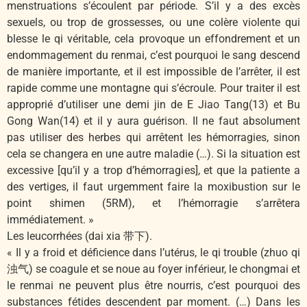
menstruations s’écoulent par période. S’il y a des excès
sexuels, ou trop de grossesses, ou une colère violente qui
blesse le qi véritable, cela provoque un effondrement et un
endommagement du renmai, c’est pourquoi le sang descend
de manière importante, et il est impossible de l’arrêter, il est
rapide comme une montagne qui s’écroule. Pour traiter il est
approprié d’utiliser une demi jin de E Jiao Tang(13) et Bu
Gong Wan(14) et il y aura guérison. Il ne faut absolument
pas utiliser des herbes qui arrêtent les hémorragies, sinon
cela se changera en une autre maladie (…). Si la situation est
excessive [qu’il y a trop d’hémorragies], et que la patiente a
des vertiges, il faut urgemment faire la moxibustion sur le
point shimen (5RM), et l’hémorragie s’arrêtera
immédiatement. »
Les leucorrhées (dai xia 带下).
« Il y a froid et déficience dans l’utérus, le qi trouble (zhuo qi
浊气) se coagule et se noue au foyer inférieur, le chongmai et
le renmai ne peuvent plus être nourris, c’est pourquoi des
substances fétides descendent par moment. (…) Dans les