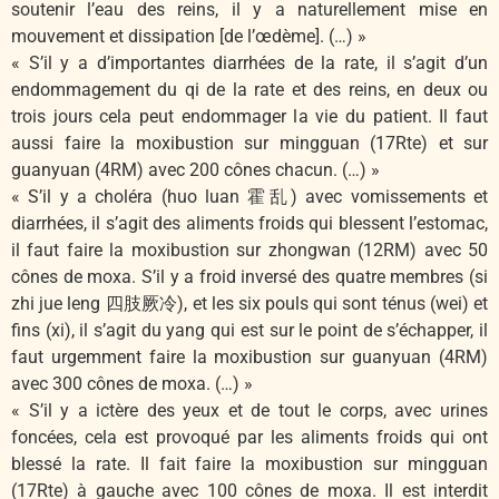
soutenir l’eau des reins, il y a naturellement mise en
mouvement et dissipation [de l’œdème]. (…) »
« S’il y a d’importantes diarrhées de la rate, il s’agit d’un
endommagement du qi de la rate et des reins, en deux ou
trois jours cela peut endommager la vie du patient. Il faut
aussi faire la moxibustion sur mingguan (17Rte) et sur
guanyuan (4RM) avec 200 cônes chacun. (…) »
« S’il y a choléra (huo luan 霍乱) avec vomissements et
diarrhées, il s’agit des aliments froids qui blessent l’estomac,
il faut faire la moxibustion sur zhongwan (12RM) avec 50
cônes de moxa. S’il y a froid inversé des quatre membres (si
zhi jue leng 四肢厥冷), et les six pouls qui sont ténus (wei) et
fins (xi), il s’agit du yang qui est sur le point de s’échapper, il
faut urgemment faire la moxibustion sur guanyuan (4RM)
avec 300 cônes de moxa. (…) »
« S’il y a ictère des yeux et de tout le corps, avec urines
foncées, cela est provoqué par les aliments froids qui ont
blessé la rate. Il fait faire la moxibustion sur mingguan
(17Rte) à gauche avec 100 cônes de moxa. Il est interdit