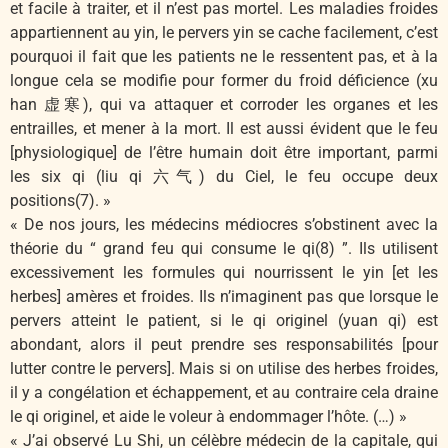
et facile à traiter, et il n’est pas mortel. Les maladies froides
appartiennent au yin, le pervers yin se cache facilement, c’est
pourquoi il fait que les patients ne le ressentent pas, et à la
longue cela se modifie pour former du froid déficience (xu
han 虚寒), qui va attaquer et corroder les organes et les
entrailles, et mener à la mort. Il est aussi évident que le feu
[physiologique] de l’être humain doit être important, parmi
les six qi (liu qi 六气) du Ciel, le feu occupe deux
positions(7). »
« De nos jours, les médecins médiocres s’obstinent avec la
théorie du “ grand feu qui consume le qi(8) ”. Ils utilisent
excessivement les formules qui nourrissent le yin [et les
herbes] amères et froides. Ils n’imaginent pas que lorsque le
pervers atteint le patient, si le qi originel (yuan qi) est
abondant, alors il peut prendre ses responsabilités [pour
lutter contre le pervers]. Mais si on utilise des herbes froides,
il y a congélation et échappement, et au contraire cela draine
le qi originel, et aide le voleur à endommager l’hôte. (…) »
« J’ai observé Lu Shi, un célèbre médecin de la capitale, qui