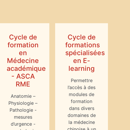
Cycle de
Cycle de
formation
formations
en
spécialisées
Médecine
en E-
académique
learning
- ASCA
Permettre
RME
l’accès à des
modules de
Anatomie –
formation
Physiologie –
dans divers
Pathologie -
domaines de
mesures
la médecine
d’urgence -
chinoise à un