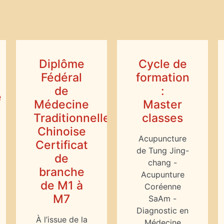
Diplôme
Cycle de
Fédéral
formation
de
:
e
Médecine
Master
Traditionnelle
classes
Chinoise
Acupuncture
Certificat
de Tung Jing-
de
chang -
branche
Acupunture
de M1 à
Coréenne
M7
SaAm -
Diagnostic en
À l’issue de la
Médecine