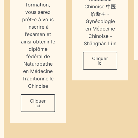
formation,
Chinoise 中医
vous serez
诊断学 -
prêt-e à vous
Gynécologie
inscrire à
en Médecine
l’examen et
Chinoise -
ainsi obtenir le
Shānghán Lùn
diplôme
fédéral de
Cliquer
ici
Naturopathe
en Médecine
Traditionnelle
Chinoise
Cliquer
ici